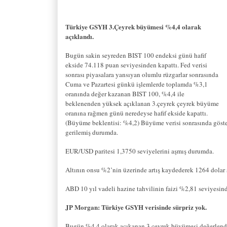
Türkiye GSYH 3.Çeyrek büyümesi %4,4 olarak
açıklandı.
Bugün sakin seyreden BIST 100 endeksi günü hafif
ekside 74.118 puan seviyesinden kapattı. Fed verisi
sonrası piyasalara yansıyan olumlu rüzgarlar sonrasında
Cuma ve Pazartesi günkü işlemlerde toplamda %3,1
oranında değer kazanan BIST 100, %4,4 ile
beklenenden yüksek açıklanan 3.çeyrek çeyrek büyüme
oranına rağmen günü neredeyse hafif ekside kapattı.
(Büyüme beklentisi: %4,2) Büyüme verisi sonrasında gösterg
gerilemiş durumda.
EUR/USD paritesi 1,3750 seviyelerini aşmış durumda.
Altının onsu %2’nin üzerinde artış kaydederek 1264 dolar s
ABD 10 yıl vadeli hazine tahvilinin faizi %2,81 seviyesin
JP Morgan: Türkiye GSYH verisinde sürpriz yok.
Bugün %4,4 olarak açıkanan 3.çeyrek büyümesi değerlendi