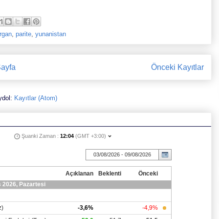
rgan
,
parite
,
yunanistan
ayfa
Önceki Kayıtlar
ydol:
Kayıtlar (Atom)