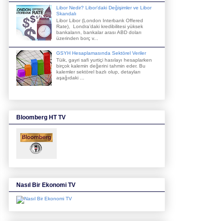
Libor Nedir? Libor'daki Değişimler ve Libor
Skandalı
Libor Libor (London Interbank Offered
Rate), Londra’daki kredibilitesi yüksek
bankaların, bankalar arası ABD doları
üzerinden borç v...
GSYH Hesaplamasında Sektörel Veriler
Tüik, gayri safi yurtiçi hasılayı hesaplarken
birçok kalemin değerini tahmin eder. Bu
kalemler sektörel bazlı olup, detayları
aşağıdaki ...
Bloomberg HT TV
Nasıl Bir Ekonomi TV