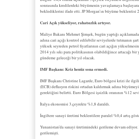
sonrasında kredilerdeki büyümenin yavaşlamaya başlayar
beklediklerini ifade etti. JP Morgan’ın büyüme beklentisi
Cari Açık yükseliyor, rahatsızlık artıyor.
Maliye Bakanı Mehmet Şimşek, bugün yaptığı açıklamada, c
adına cari açığı kontrol edilebilir seviyelerde tutmanın ş
yüksek seyreden petrol fiyatlarının cari açığın yükselmesi
2014 yılı sıkı para politikasının olabildiğince artacağı bi
gündeme geleceği bir yıl olacak.
IMF Başkanı: Kriz henüz sona ermedi.
IMF Başkanı Christine Lagarde, Euro bölgesi krizi ile ilg
(ECB) deflasyon riskini ortadan kaldırmak adına büyümeyi 
gerektiğini belirtti. Euro Bölgesi işsizlik oranının %12 se
İtalya ekonomisi 3.çeyrekte %1,8 daraldı.
İngiltere sanayi üretimi beklentilere paralel %0,4 artış göst
Yunanistan’da sanayi üretimindeki gerileme devam ediyor. 
gerilemişti.