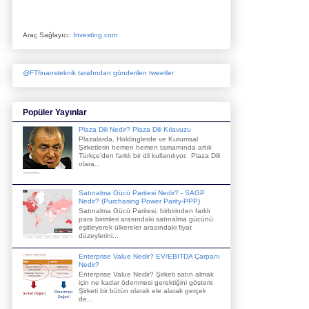
Araç Sağlayıcı:
Investing.com
@FTfinansteknik tarafından gönderilen tweetler
Popüler Yayınlar
Plaza Dili Nedir? Plaza Dili Kılavuzu
Plazalarda, Holdinglerde ve Kurumsal
Şirketlerin hemen hemen tamamında artık
Türkçe'den farklı bir dil kullanılıyor. Plaza Dili
olara...
Satınalma Gücü Paritesi Nedir? - SAGP
Nedir? (Purchasing Power Parity-PPP)
Satınalma Gücü Paritesi, birbirinden farklı
para birimleri arasındaki satınalma gücünü
eşitleyerek ülkereler arasındaki fiyat
düzeylerini...
Enterprise Value Nedir? EV/EBITDA Çarpanı
Nedir?
Enterprise Value Nedir? Şirketi satın almak
için ne kadar ödenmesi gerektiğini gösterir.
Şirketi bir bütün olarak ele alarak gerçek
de...