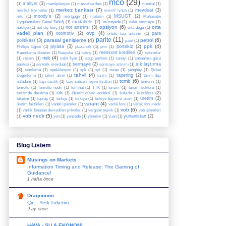
mco
(29)
maliyet
(3)
(1)
manüpilasyon
(1)
masraf tarifesi
(1)
menkul
(1)
merkez bankası
(7)
mevduat
(3)
menkul kıymetler
(1)
merrill lynch
(1)
moody's
(2)
MSUGT
(2)
mfo
(1)
mortgage
(1)
motorin
(1)
Muhasebe
müdahele
(2)
Uygulamaları Genel Tebliğ
(1)
müzayede
(1)
nakit sermaye
(1)
opsiyon
(6)
orta
not artırımı
(3)
nakliye
(1)
net dış borç
(1)
orta doğu
(1)
vadeli plan
(4)
ovp
(4)
otomotiv
(2)
para
örtülü faiz artırımı
(1)
parite
(11)
parasal genişleme
(4)
petrol
(6)
politikası
(3)
pasif
(1)
ppk
(4)
piyasa
(3)
portekiz
(2)
Phillips Eğrisi
(1)
plaza dili
(1)
pmi
(1)
reeskont kredileri
(2)
Raporlama Sistemi
(1)
Rasyolar
(1)
rating
(1)
reformlar
risk
(4)
(1)
rezerv
(1)
sabit fiyat
(1)
sagp paritesi
(1)
sanayi
(1)
satınalma gücü
sermaye
(2)
sıkılaştırma
paritesi
(1)
sentetik mevduat
(1)
sermaye artırımı
(1)
(3)
sınırlama
(1)
spekülasyon
(1)
spk
(1)
spl
(1)
swap
(1)
şanghay
(1)
Şirket
tahvil
(4)
tapering
(2)
Değerleme
(1)
tahivl alımı
(1)
tanım
(1)
tarım dışı
tcmb
(6)
istihdam
(1)
taşımacılık
(1)
taze sebze-meyve fiyatları
(1)
temenni
(1)
temettü
(1)
Temettü nedir
(1)
teminat
(1)
TTK
(1)
turizm
(1)
turizm sektörü
(1)
tüketici kredileri
(2)
turizmde daralma
(1)
tüfe
(1)
tüketici güven endeksi
(1)
üretim
(3)
tüketim
(1)
tüpraş
(1)
türkçe
(1)
türkiye
(1)
türkiye büyüme oranı
(1)
varant
(4)
üretim faktörleri
(1)
vadeli işlemler
(1)
varlık fonu
(1)
varlık fonu nedir
vob
(6)
(1)
varlık fonunan devredilen şirketler
(1)
vergisel teşvik
(1)
vob işlemleri
vob nedir
(5)
yunanistan
(2)
(1)
yen
(1)
yenzede
(1)
yönetim
(1)
yuan
(1)
Blog Listem
Musings on Markets
Information Timing and Release: The Gaming of
Guidance!
1 hafta önce
Dragonomi
Çin - Yerli Tüketim
9 ay önce
HAVA - SU & EKONOMİ