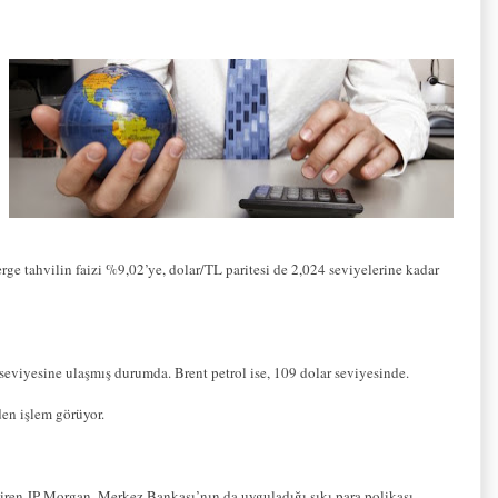
e tahvilin faizi %9,02’ye, dolar/TL paritesi de 2,024 seviyelerine kadar
eviyesine ulaşmış durumda. Brent petrol ise, 109 dolar seviyesinde.
den işlem görüyor.
ren JP Morgan, Merkez Bankası’nın da uyguladığı sıkı para polikası