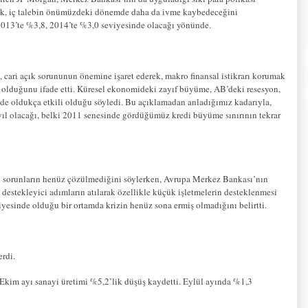
ak, iç talebin önümüzdeki dönemde daha da ivme kaybedeceğini
 2013’te %3,8, 2014’te %3,0 seviyesinde olacağı yönünde.
ari açık sorununun önemine işaret ederek, makro finansal istikrarı korumak
art olduğunu ifade etti. Küresel ekonomideki zayıf büyüme, AB’deki resesyon,
nde oldukça etkili olduğu söyledi. Bu açıklamadan anladığımız kadarıyla,
r yıl olacağı, belki 2011 senesinde gördüğümüz kredi büyüme sınırının tekrar
ili sorunların henüz çözülmediğini söylerken, Avrupa Merkez Bankası’nın
destekleyici adımların atılarak özellikle küçük işletmelerin desteklenmesi
viyesinde olduğu bir ortamda krizin henüz sona ermiş olmadığını belirtti.
erdi.
Ekim ayı sanayi üretimi %5,2’lik düşüş kaydetti. Eylül ayında %1,3