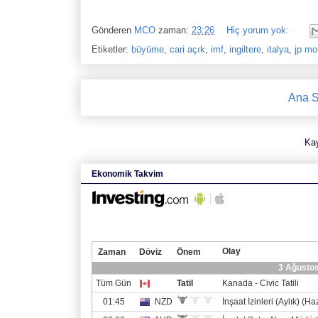
Gönderen
MCO
zaman:
23:26
Hiç yorum yok:
Etiketler:
büyüme
,
cari açık
,
imf
,
ingiltere
,
italya
,
jp mo
Ana S
Ka
Ekonomik Takvim