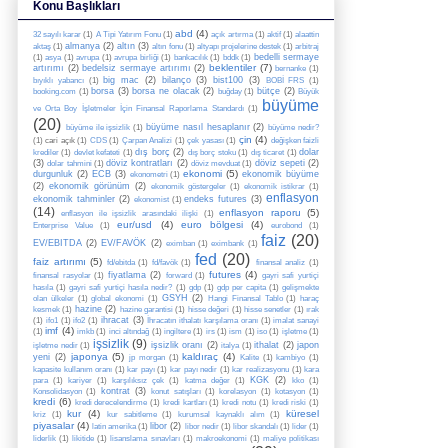
Konu Başlıkları
abd
(4)
32 sayılı karar
(1)
A Tipi Yatırım Fonu
(1)
açık artırma
(1)
aktif
(1)
alaattin
almanya
(2)
altın
(3)
aktaş
(1)
altın fonu
(1)
altyapı projelerine destek
(1)
arbitraj
bedelli sermaye
(1)
asya
(1)
avrupa
(1)
avrupa birliği
(1)
bankacılık
(1)
bddk
(1)
beklentiler
(7)
artırımı
(2)
bedelsiz sermaye artırımı
(2)
bernanke
(1)
big mac
(2)
bilanço
(3)
bist100
(3)
bıyıklı yabancı
(1)
BOBİ FRS
(1)
borsa
(3)
borsa ne olacak
(2)
bütçe
(2)
booking.com
(1)
buğday
(1)
Büyük
büyüme
ve Orta Boy İşletmeler İçin Finansal Raporlama Standardı
(1)
(20)
büyüme nasıl hesaplanır
(2)
büyüme ile işsizlik
(1)
büyüme nedir?
çin
(4)
(1)
cari açık
(1)
CDS
(1)
Çarpan Analizi
(1)
çek yasası
(1)
değişken faizli
dış borç
(2)
dolar
krediler
(1)
devlet kefateti
(1)
dış borç stoku
(1)
dış ticaret
(1)
(3)
döviz kontratları
(2)
döviz sepeti
(2)
dolar tahmini
(1)
döviz mevduat
(1)
ekonomi
(5)
durgunluk
(2)
ECB
(3)
ekonomik büyüme
ekonometri
(1)
(2)
ekonomik görünüm
(2)
ekonomik göstergeler
(1)
ekonomik istikrar
(1)
enflasyon
ekonomik tahminler
(2)
endeks futures
(3)
ekonomist
(1)
(14)
enflasyon raporu
(5)
enflasyon ile işsizlik arasındaki ilişki
(1)
eur/usd
(4)
euro bölgesi
(4)
Enterprise Value
(1)
eurobond
(1)
faiz
(20)
EV/EBITDA
(2)
EV/FAVÖK
(2)
eximban
(1)
eximbank
(1)
fed
(20)
faiz artırımı
(5)
fd/ebitda
(1)
fd/favök
(1)
finansal analiz
(1)
futures
(4)
fiyatlama
(2)
finansal rasyolar
(1)
forward
(1)
gayri safi yurtiçi
hasıla
(1)
gayri safi yurtiçi hasıla nedir?
(1)
gdp
(1)
gdp per capita
(1)
gelişmekte
GSYH
(2)
olan ülkeler
(1)
global ekonomi
(1)
Hangi Finansal Tablo
(1)
haraç
hazine
(2)
kesmek
(1)
hazine garantisi
(1)
hisse değeri
(1)
hisse senetler
(1)
ırak
ihracat
(3)
(1)
ifo1
(1)
ifo2
(1)
İhracatın ithalatı karşılama oranı
(1)
imalat sanayi
imf
(4)
(1)
imkb
(1)
inci altındağ
(1)
ingiltere
(1)
irs
(1)
ism
(1)
iso
(1)
işletme
(1)
işsizlik
(9)
işsizlik oranı
(2)
ithalat
(2)
japon
işletme nedir
(1)
italya
(1)
japonya
(5)
kaldıraç
(4)
yeni
(2)
jp morgan
(1)
Kalite
(1)
kambiyo
(1)
kapasite kullanım oranı
(1)
kar payı
(1)
kar payı nedir
(1)
kar realizasyonu
(1)
kara
KGK
(2)
para
(1)
kariyer
(1)
karşılıksız çek
(1)
katma değer
(1)
kko
(1)
kontrat
(3)
Konsolidasyon
(1)
konut satışları
(1)
korelasyon
(1)
kotasyon
(1)
kredi
(6)
kredi derecelendirme
(1)
kredi kartları
(1)
kredi notu
(1)
kredi riski
(1)
kur
(4)
küresel
kriz
(1)
kur sabitleme
(1)
kurumsal kaynaklı alım
(1)
piyasalar
(4)
libor
(2)
latin amerika
(1)
libor nedir
(1)
libor skandalı
(1)
lider
(1)
liderlik
(1)
likitide
(1)
lisanslama sınavları
(1)
makroekonomi
(1)
maliye politikası