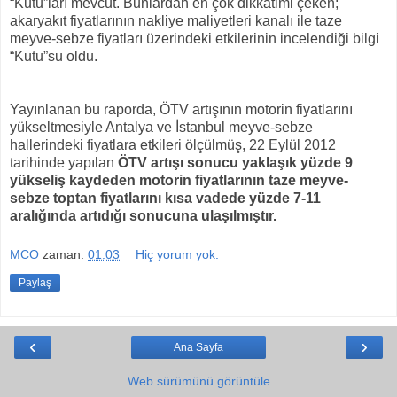
“Kutu”ları mevcut. Bunlardan en çok dikkatimi çeken;
akaryakıt fiyatlarının nakliye maliyetleri kanalı ile taze
meyve-sebze fiyatları üzerindeki etkilerinin incelendiği bilgi
“Kutu”su oldu.
Yayınlanan bu raporda, ÖTV artışının motorin fiyatlarını
yükseltmesiyle Antalya ve İstanbul meyve-sebze
hallerindeki fiyatlara etkileri ölçülmüş, 22 Eylül 2012
tarihinde yapılan
ÖTV artışı sonucu yaklaşık yüzde 9
yükseliş kaydeden motorin fiyatlarının taze meyve-
sebze toptan fiyatlarını kısa vadede yüzde 7-11
aralığında artıdığı sonucuna ulaşılmıştır.
MCO
zaman:
01:03
Hiç yorum yok:
Paylaş
‹
›
Ana Sayfa
Web sürümünü görüntüle