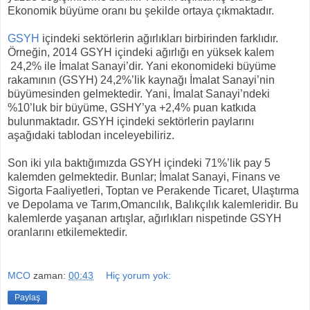
Ekonomik büyüme oranı bu şekilde ortaya çıkmaktadır.
GSYH
içindeki sektörlerin ağırlıkları birbirinden farklıdır.
Örneğin, 2014 GSYH içindeki ağırlığı en yüksek kalem
24,2% ile İmalat Sanayi’dir. Yani ekonomideki büyüme
rakamının (GSYH) 24,2%’lik kaynağı İmalat Sanayi’nin
büyümesinden gelmektedir. Yani, İmalat Sanayi’ndeki
%10’luk bir büyüme, GSHY’ya +2,4% puan katkıda
bulunmaktadır. GSYH içindeki sektörlerin paylarını
aşağıdaki tablodan inceleyebiliriz.
Son iki yıla baktığımızda GSYH içindeki 71%’lik pay 5
kalemden gelmektedir. Bunlar; İmalat Sanayi, Finans ve
Sigorta Faaliyetleri, Toptan ve Perakende Ticaret, Ulaştırma
ve Depolama ve Tarım,Omancılık, Balıkçılık kalemleridir. Bu
kalemlerde yaşanan artışlar, ağırlıkları nispetinde GSYH
oranlarını etkilemektedir.
MCO
zaman:
00:43
Hiç yorum yok:
Paylaş