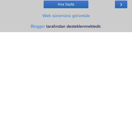
›
Ana Sayfa
Web sürümünü görüntüle
Blogger
tarafından desteklenmektedir.