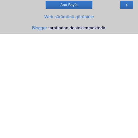
›
Ana Sayfa
Web sürümünü görüntüle
Blogger
tarafından desteklenmektedir.