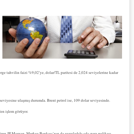
e tahvilin faizi %9,02’ye, dolar/TL paritesi de 2,024 seviyelerine kadar
eviyesine ulaşmış durumda. Brent petrol ise, 109 dolar seviyesinde.
den işlem görüyor.
ren JP Morgan, Merkez Bankası’nın da uyguladığı sıkı para polikası