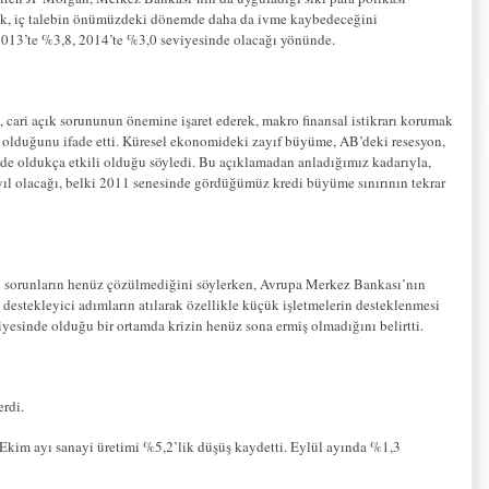
ak, iç talebin önümüzdeki dönemde daha da ivme kaybedeceğini
 2013’te %3,8, 2014’te %3,0 seviyesinde olacağı yönünde.
ari açık sorununun önemine işaret ederek, makro finansal istikrarı korumak
art olduğunu ifade etti. Küresel ekonomideki zayıf büyüme, AB’deki resesyon,
nde oldukça etkili olduğu söyledi. Bu açıklamadan anladığımız kadarıyla,
r yıl olacağı, belki 2011 senesinde gördüğümüz kredi büyüme sınırının tekrar
ili sorunların henüz çözülmediğini söylerken, Avrupa Merkez Bankası’nın
destekleyici adımların atılarak özellikle küçük işletmelerin desteklenmesi
viyesinde olduğu bir ortamda krizin henüz sona ermiş olmadığını belirtti.
erdi.
Ekim ayı sanayi üretimi %5,2’lik düşüş kaydetti. Eylül ayında %1,3