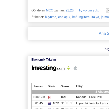
Gönderen
MCO
zaman:
23:26
Hiç yorum yok:
Etiketler:
büyüme
,
cari açık
,
imf
,
ingiltere
,
italya
,
jp mo
Ana S
Ka
Ekonomik Takvim