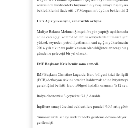
sonrasında kredilerdeki büyümenin yavaşlamaya başlayar
beklediklerini ifade etti. JP Morgan’ın büyüme beklentisi
Cari Açık yükseliyor, rahatsızlık artıyor.
Maliye Bakanı Mehmet Şimşek, bugün yaptığı açıklamada, c
adına cari açığı kontrol edilebilir seviyelerde tutmanın ş
yüksek seyreden petrol fiyatlarının cari açığın yükselmesi
2014 yılı sıkı para politikasının olabildiğince artacağı bi
gündeme geleceği bir yıl olacak.
IMF Başkanı: Kriz henüz sona ermedi.
IMF Başkanı Christine Lagarde, Euro bölgesi krizi ile ilg
(ECB) deflasyon riskini ortadan kaldırmak adına büyümeyi 
gerektiğini belirtti. Euro Bölgesi işsizlik oranının %12 se
İtalya ekonomisi 3.çeyrekte %1,8 daraldı.
İngiltere sanayi üretimi beklentilere paralel %0,4 artış göst
Yunanistan’da sanayi üretimindeki gerileme devam ediyor. 
gerilemişti.