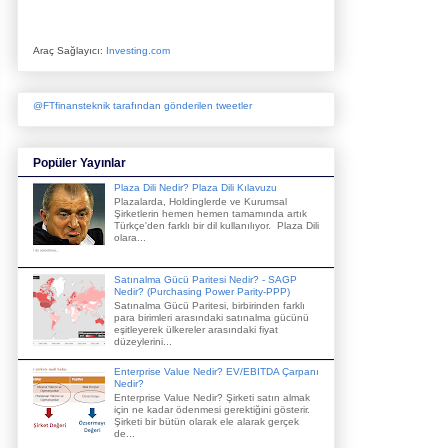
Araç Sağlayıcı:
Investing.com
@FTfinansteknik tarafından gönderilen tweetler
Popüler Yayınlar
Plaza Dili Nedir? Plaza Dili Kılavuzu
Plazalarda, Holdinglerde ve Kurumsal
Şirketlerin hemen hemen tamamında artık
Türkçe'den farklı bir dil kullanılıyor. Plaza Dili
olara...
Satınalma Gücü Paritesi Nedir? - SAGP
Nedir? (Purchasing Power Parity-PPP)
Satınalma Gücü Paritesi, birbirinden farklı
para birimleri arasındaki satınalma gücünü
eşitleyerek ülkereler arasındaki fiyat
düzeylerini...
Enterprise Value Nedir? EV/EBITDA Çarpanı
Nedir?
Enterprise Value Nedir? Şirketi satın almak
için ne kadar ödenmesi gerektiğini gösterir.
Şirketi bir bütün olarak ele alarak gerçek
de...