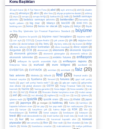
Konu Başlıkları
abd
(4)
32 sayılı karar
(1)
A Tipi Yatırım Fonu
(1)
açık artırma
(1)
aktif
(1)
alaattin
almanya
(2)
altın
(3)
aktaş
(1)
altın fonu
(1)
altyapı projelerine destek
(1)
arbitraj
bedelli sermaye
(1)
asya
(1)
avrupa
(1)
avrupa birliği
(1)
bankacılık
(1)
bddk
(1)
beklentiler
(7)
artırımı
(2)
bedelsiz sermaye artırımı
(2)
bernanke
(1)
big mac
(2)
bilanço
(3)
bist100
(3)
bıyıklı yabancı
(1)
BOBİ FRS
(1)
borsa
(3)
borsa ne olacak
(2)
bütçe
(2)
booking.com
(1)
buğday
(1)
Büyük
büyüme
ve Orta Boy İşletmeler İçin Finansal Raporlama Standardı
(1)
(20)
büyüme nasıl hesaplanır
(2)
büyüme ile işsizlik
(1)
büyüme nedir?
çin
(4)
(1)
cari açık
(1)
CDS
(1)
Çarpan Analizi
(1)
çek yasası
(1)
değişken faizli
dış borç
(2)
dolar
krediler
(1)
devlet kefateti
(1)
dış borç stoku
(1)
dış ticaret
(1)
(3)
döviz kontratları
(2)
döviz sepeti
(2)
dolar tahmini
(1)
döviz mevduat
(1)
ekonomi
(5)
durgunluk
(2)
ECB
(3)
ekonomik büyüme
ekonometri
(1)
(2)
ekonomik görünüm
(2)
ekonomik göstergeler
(1)
ekonomik istikrar
(1)
enflasyon
ekonomik tahminler
(2)
endeks futures
(3)
ekonomist
(1)
(14)
enflasyon raporu
(5)
enflasyon ile işsizlik arasındaki ilişki
(1)
eur/usd
(4)
euro bölgesi
(4)
Enterprise Value
(1)
eurobond
(1)
faiz
(20)
EV/EBITDA
(2)
EV/FAVÖK
(2)
eximban
(1)
eximbank
(1)
fed
(20)
faiz artırımı
(5)
fd/ebitda
(1)
fd/favök
(1)
finansal analiz
(1)
futures
(4)
fiyatlama
(2)
finansal rasyolar
(1)
forward
(1)
gayri safi yurtiçi
hasıla
(1)
gayri safi yurtiçi hasıla nedir?
(1)
gdp
(1)
gdp per capita
(1)
gelişmekte
GSYH
(2)
olan ülkeler
(1)
global ekonomi
(1)
Hangi Finansal Tablo
(1)
haraç
hazine
(2)
kesmek
(1)
hazine garantisi
(1)
hisse değeri
(1)
hisse senetler
(1)
ırak
ihracat
(3)
(1)
ifo1
(1)
ifo2
(1)
İhracatın ithalatı karşılama oranı
(1)
imalat sanayi
imf
(4)
(1)
imkb
(1)
inci altındağ
(1)
ingiltere
(1)
irs
(1)
ism
(1)
iso
(1)
işletme
(1)
işsizlik
(9)
işsizlik oranı
(2)
ithalat
(2)
japon
işletme nedir
(1)
italya
(1)
japonya
(5)
kaldıraç
(4)
yeni
(2)
jp morgan
(1)
Kalite
(1)
kambiyo
(1)
kapasite kullanım oranı
(1)
kar payı
(1)
kar payı nedir
(1)
kar realizasyonu
(1)
kara
KGK
(2)
para
(1)
kariyer
(1)
karşılıksız çek
(1)
katma değer
(1)
kko
(1)
kontrat
(3)
Konsolidasyon
(1)
konut satışları
(1)
korelasyon
(1)
kotasyon
(1)
kredi
(6)
kredi derecelendirme
(1)
kredi kartları
(1)
kredi notu
(1)
kredi riski
(1)
kur
(4)
küresel
kriz
(1)
kur sabitleme
(1)
kurumsal kaynaklı alım
(1)
piyasalar
(4)
libor
(2)
latin amerika
(1)
libor nedir
(1)
libor skandalı
(1)
lider
(1)
liderlik
(1)
likitide
(1)
lisanslama sınavları
(1)
makroekonomi
(1)
maliye politikası