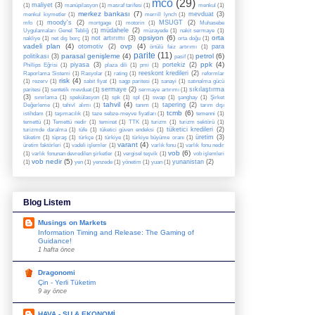
mco
(29)
maliyet
(3)
(1)
manüpilasyon
(1)
masraf tarifesi
(1)
menkul
(1)
merkez bankası
(7)
mevduat
(3)
menkul kıymetler
(1)
merrill lynch
(1)
moody's
(2)
MSUGT
(2)
mfo
(1)
mortgage
(1)
motorin
(1)
Muhasebe
müdahele
(2)
Uygulamaları Genel Tebliğ
(1)
müzayede
(1)
nakit sermaye
(1)
opsiyon
(6)
orta
not artırımı
(3)
nakliye
(1)
net dış borç
(1)
orta doğu
(1)
vadeli plan
(4)
ovp
(4)
otomotiv
(2)
para
örtülü faiz artırımı
(1)
parite
(11)
parasal genişleme
(4)
petrol
(6)
politikası
(3)
pasif
(1)
ppk
(4)
piyasa
(3)
portekiz
(2)
Phillips Eğrisi
(1)
plaza dili
(1)
pmi
(1)
reeskont kredileri
(2)
Raporlama Sistemi
(1)
Rasyolar
(1)
rating
(1)
reformlar
risk
(4)
(1)
rezerv
(1)
sabit fiyat
(1)
sagp paritesi
(1)
sanayi
(1)
satınalma gücü
sermaye
(2)
sıkılaştırma
paritesi
(1)
sentetik mevduat
(1)
sermaye artırımı
(1)
(3)
sınırlama
(1)
spekülasyon
(1)
spk
(1)
spl
(1)
swap
(1)
şanghay
(1)
Şirket
tahvil
(4)
tapering
(2)
Değerleme
(1)
tahivl alımı
(1)
tanım
(1)
tarım dışı
tcmb
(6)
istihdam
(1)
taşımacılık
(1)
taze sebze-meyve fiyatları
(1)
temenni
(1)
temettü
(1)
Temettü nedir
(1)
teminat
(1)
TTK
(1)
turizm
(1)
turizm sektörü
(1)
tüketici kredileri
(2)
turizmde daralma
(1)
tüfe
(1)
tüketici güven endeksi
(1)
üretim
(3)
tüketim
(1)
tüpraş
(1)
türkçe
(1)
türkiye
(1)
türkiye büyüme oranı
(1)
varant
(4)
üretim faktörleri
(1)
vadeli işlemler
(1)
varlık fonu
(1)
varlık fonu nedir
vob
(6)
(1)
varlık fonunan devredilen şirketler
(1)
vergisel teşvik
(1)
vob işlemleri
vob nedir
(5)
yunanistan
(2)
(1)
yen
(1)
yenzede
(1)
yönetim
(1)
yuan
(1)
Blog Listem
Musings on Markets
Information Timing and Release: The Gaming of
Guidance!
1 hafta önce
Dragonomi
Çin - Yerli Tüketim
9 ay önce
HAVA - SU & EKONOMİ