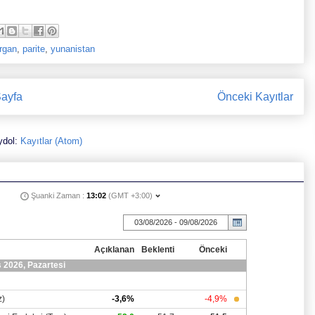
rgan
,
parite
,
yunanistan
ayfa
Önceki Kayıtlar
ydol:
Kayıtlar (Atom)