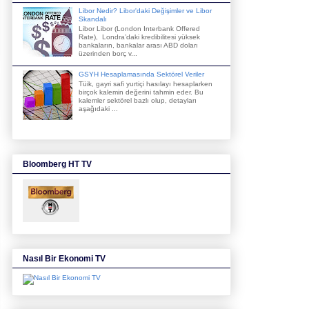
Libor Nedir? Libor'daki Değişimler ve Libor
Skandalı
Libor Libor (London Interbank Offered
Rate), Londra’daki kredibilitesi yüksek
bankaların, bankalar arası ABD doları
üzerinden borç v...
GSYH Hesaplamasında Sektörel Veriler
Tüik, gayri safi yurtiçi hasılayı hesaplarken
birçok kalemin değerini tahmin eder. Bu
kalemler sektörel bazlı olup, detayları
aşağıdaki ...
Bloomberg HT TV
Nasıl Bir Ekonomi TV