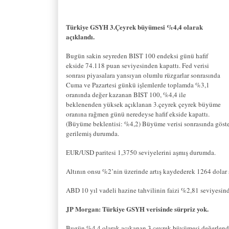
Türkiye GSYH 3.Çeyrek büyümesi %4,4 olarak
açıklandı.
Bugün sakin seyreden BIST 100 endeksi günü hafif
ekside 74.118 puan seviyesinden kapattı. Fed verisi
sonrası piyasalara yansıyan olumlu rüzgarlar sonrasında
Cuma ve Pazartesi günkü işlemlerde toplamda %3,1
oranında değer kazanan BIST 100, %4,4 ile
beklenenden yüksek açıklanan 3.çeyrek çeyrek büyüme
oranına rağmen günü neredeyse hafif ekside kapattı.
(Büyüme beklentisi: %4,2) Büyüme verisi sonrasında gösterg
gerilemiş durumda.
EUR/USD paritesi 1,3750 seviyelerini aşmış durumda.
Altının onsu %2’nin üzerinde artış kaydederek 1264 dolar s
ABD 10 yıl vadeli hazine tahvilinin faizi %2,81 seviyesin
JP Morgan: Türkiye GSYH verisinde sürpriz yok.
Bugün %4,4 olarak açıkanan 3.çeyrek büyümesi değerlendi