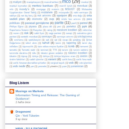
mco
(29)
maliyet
(3)
(1)
manüpilasyon
(1)
masraf tarifesi
(1)
menkul
(1)
merkez bankası
(7)
mevduat
(3)
menkul kıymetler
(1)
merrill lynch
(1)
moody's
(2)
MSUGT
(2)
mfo
(1)
mortgage
(1)
motorin
(1)
Muhasebe
müdahele
(2)
Uygulamaları Genel Tebliğ
(1)
müzayede
(1)
nakit sermaye
(1)
opsiyon
(6)
orta
not artırımı
(3)
nakliye
(1)
net dış borç
(1)
orta doğu
(1)
vadeli plan
(4)
ovp
(4)
otomotiv
(2)
para
örtülü faiz artırımı
(1)
parite
(11)
parasal genişleme
(4)
petrol
(6)
politikası
(3)
pasif
(1)
ppk
(4)
piyasa
(3)
portekiz
(2)
Phillips Eğrisi
(1)
plaza dili
(1)
pmi
(1)
reeskont kredileri
(2)
Raporlama Sistemi
(1)
Rasyolar
(1)
rating
(1)
reformlar
risk
(4)
(1)
rezerv
(1)
sabit fiyat
(1)
sagp paritesi
(1)
sanayi
(1)
satınalma gücü
sermaye
(2)
sıkılaştırma
paritesi
(1)
sentetik mevduat
(1)
sermaye artırımı
(1)
(3)
sınırlama
(1)
spekülasyon
(1)
spk
(1)
spl
(1)
swap
(1)
şanghay
(1)
Şirket
tahvil
(4)
tapering
(2)
Değerleme
(1)
tahivl alımı
(1)
tanım
(1)
tarım dışı
tcmb
(6)
istihdam
(1)
taşımacılık
(1)
taze sebze-meyve fiyatları
(1)
temenni
(1)
temettü
(1)
Temettü nedir
(1)
teminat
(1)
TTK
(1)
turizm
(1)
turizm sektörü
(1)
tüketici kredileri
(2)
turizmde daralma
(1)
tüfe
(1)
tüketici güven endeksi
(1)
üretim
(3)
tüketim
(1)
tüpraş
(1)
türkçe
(1)
türkiye
(1)
türkiye büyüme oranı
(1)
varant
(4)
üretim faktörleri
(1)
vadeli işlemler
(1)
varlık fonu
(1)
varlık fonu nedir
vob
(6)
(1)
varlık fonunan devredilen şirketler
(1)
vergisel teşvik
(1)
vob işlemleri
vob nedir
(5)
yunanistan
(2)
(1)
yen
(1)
yenzede
(1)
yönetim
(1)
yuan
(1)
Blog Listem
Musings on Markets
Information Timing and Release: The Gaming of
Guidance!
1 hafta önce
Dragonomi
Çin - Yerli Tüketim
9 ay önce
HAVA - SU & EKONOMİ