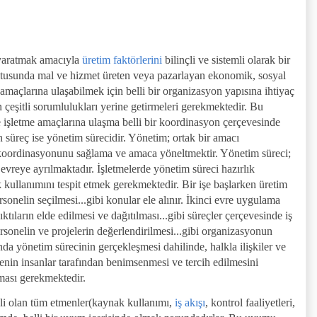
 yaratmak amacıyla
üretim faktörlerini
bilinçli ve sistemli olarak bir
ğrultusunda mal ve hizmet üreten veya pazarlayan ekonomik, sosyal
 amaçlarına ulaşabilmek için belli bir organizasyon yapısına ihtiyaç
n çeşitli sorumlulukları yerine getirmeleri gerekmektedir. Bu
ve işletme amaçlarına ulaşma belli bir koordinasyon çerçevesinde
n süreç ise yönetim sürecidir. Yönetim; ortak bir amacı
n koordinasyonunu sağlama ve amaca yöneltmektir. Yönetim süreci;
vreye ayrılmaktadır. İşletmelerde yönetim süreci hazırlık
k kullanımını tespit etmek gerekmektedir. Bir işe başlarken üretim
rsonelin seçilmesi...gibi konular ele alınır. İkinci evre uygulama
ktıların elde edilmesi ve dağıtılması...gibi süreçler çerçevesinde iş
ersonelin ve projelerin değerlendirilmesi...gibi organizasyonun
yonda yönetim sürecinin gerçekleşmesi dahilinde, halkla ilişkiler ve
menin insanlar tarafından benimsenmesi ve tercih edilmesini
ması gerekmektedir.
li olan tüm etmenler(kaynak kullanımı,
iş akışı
, kontrol faaliyetleri,