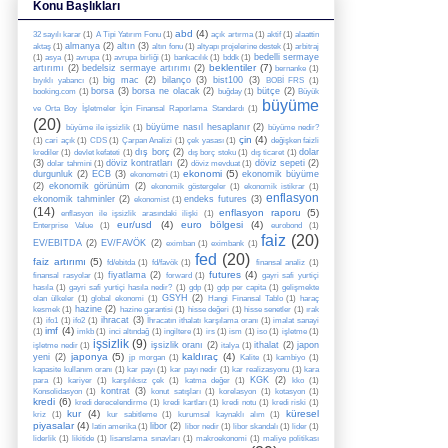
Konu Başlıkları
abd
(4)
32 sayılı karar
(1)
A Tipi Yatırım Fonu
(1)
açık artırma
(1)
aktif
(1)
alaattin
almanya
(2)
altın
(3)
aktaş
(1)
altın fonu
(1)
altyapı projelerine destek
(1)
arbitraj
bedelli sermaye
(1)
asya
(1)
avrupa
(1)
avrupa birliği
(1)
bankacılık
(1)
bddk
(1)
beklentiler
(7)
artırımı
(2)
bedelsiz sermaye artırımı
(2)
bernanke
(1)
big mac
(2)
bilanço
(3)
bist100
(3)
bıyıklı yabancı
(1)
BOBİ FRS
(1)
borsa
(3)
borsa ne olacak
(2)
bütçe
(2)
booking.com
(1)
buğday
(1)
Büyük
büyüme
ve Orta Boy İşletmeler İçin Finansal Raporlama Standardı
(1)
(20)
büyüme nasıl hesaplanır
(2)
büyüme ile işsizlik
(1)
büyüme nedir?
çin
(4)
(1)
cari açık
(1)
CDS
(1)
Çarpan Analizi
(1)
çek yasası
(1)
değişken faizli
dış borç
(2)
dolar
krediler
(1)
devlet kefateti
(1)
dış borç stoku
(1)
dış ticaret
(1)
(3)
döviz kontratları
(2)
döviz sepeti
(2)
dolar tahmini
(1)
döviz mevduat
(1)
ekonomi
(5)
durgunluk
(2)
ECB
(3)
ekonomik büyüme
ekonometri
(1)
(2)
ekonomik görünüm
(2)
ekonomik göstergeler
(1)
ekonomik istikrar
(1)
enflasyon
ekonomik tahminler
(2)
endeks futures
(3)
ekonomist
(1)
(14)
enflasyon raporu
(5)
enflasyon ile işsizlik arasındaki ilişki
(1)
eur/usd
(4)
euro bölgesi
(4)
Enterprise Value
(1)
eurobond
(1)
faiz
(20)
EV/EBITDA
(2)
EV/FAVÖK
(2)
eximban
(1)
eximbank
(1)
fed
(20)
faiz artırımı
(5)
fd/ebitda
(1)
fd/favök
(1)
finansal analiz
(1)
futures
(4)
fiyatlama
(2)
finansal rasyolar
(1)
forward
(1)
gayri safi yurtiçi
hasıla
(1)
gayri safi yurtiçi hasıla nedir?
(1)
gdp
(1)
gdp per capita
(1)
gelişmekte
GSYH
(2)
olan ülkeler
(1)
global ekonomi
(1)
Hangi Finansal Tablo
(1)
haraç
hazine
(2)
kesmek
(1)
hazine garantisi
(1)
hisse değeri
(1)
hisse senetler
(1)
ırak
ihracat
(3)
(1)
ifo1
(1)
ifo2
(1)
İhracatın ithalatı karşılama oranı
(1)
imalat sanayi
imf
(4)
(1)
imkb
(1)
inci altındağ
(1)
ingiltere
(1)
irs
(1)
ism
(1)
iso
(1)
işletme
(1)
işsizlik
(9)
işsizlik oranı
(2)
ithalat
(2)
japon
işletme nedir
(1)
italya
(1)
japonya
(5)
kaldıraç
(4)
yeni
(2)
jp morgan
(1)
Kalite
(1)
kambiyo
(1)
kapasite kullanım oranı
(1)
kar payı
(1)
kar payı nedir
(1)
kar realizasyonu
(1)
kara
KGK
(2)
para
(1)
kariyer
(1)
karşılıksız çek
(1)
katma değer
(1)
kko
(1)
kontrat
(3)
Konsolidasyon
(1)
konut satışları
(1)
korelasyon
(1)
kotasyon
(1)
kredi
(6)
kredi derecelendirme
(1)
kredi kartları
(1)
kredi notu
(1)
kredi riski
(1)
kur
(4)
küresel
kriz
(1)
kur sabitleme
(1)
kurumsal kaynaklı alım
(1)
piyasalar
(4)
libor
(2)
latin amerika
(1)
libor nedir
(1)
libor skandalı
(1)
lider
(1)
liderlik
(1)
likitide
(1)
lisanslama sınavları
(1)
makroekonomi
(1)
maliye politikası