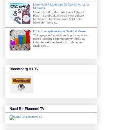
Libor Nedir? Libor'daki Değişimler ve Libor
Skandalı
Libor Libor (London Interbank Offered
Rate), Londra’daki kredibilitesi yüksek
bankaların, bankalar arası ABD doları
üzerinden borç v...
GSYH Hesaplamasında Sektörel Veriler
Tüik, gayri safi yurtiçi hasılayı hesaplarken
birçok kalemin değerini tahmin eder. Bu
kalemler sektörel bazlı olup, detayları
aşağıdaki ...
Bloomberg HT TV
Nasıl Bir Ekonomi TV