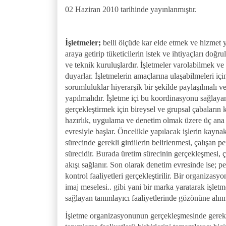
02 Haziran 2010 tarihinde yayınlanmıştır.
İşletmeler;
belli ölçüde kar elde etmek ve hizmet
araya getirip tüketicilerin istek ve ihtiyaçları do
ve teknik kuruluşlardır. İşletmeler varolabilmek ve
duyarlar. İşletmelerin amaçlarına ulaşabilmeleri içi
sorumluluklar hiyerarşik bir şekilde paylaşılmalı 
yapılmalıdır. İşletme içi bu koordinasyonu sağlaya
gerçekleştirmek için bireysel ve grupsal çabaları
hazırlık, uygulama ve denetim olmak üzere üç ana e
evresiyle başlar. Öncelikle yapılacak işlerin kayna
sürecinde gerekli girdilerin belirlenmesi, çalışan pe
sürecidir. Burada üretim sürecinin gerçekleşmesi, çı
akışı sağlanır. Son olarak denetim evresinde ise; p
kontrol faaliyetleri gerçekleştirilir. Bir organizas
imaj meselesi.. gibi yani bir marka yaratarak işlet
sağlayan tanımlayıcı faaliyetlerinde gözönüne alın
İşletme organizasyonunun gerçekleşmesinde gerek