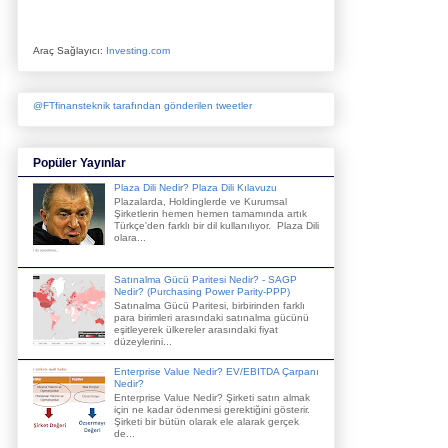
Araç Sağlayıcı:
Investing.com
@FTfinansteknik tarafından gönderilen tweetler
Popüler Yayınlar
Plaza Dili Nedir? Plaza Dili Kılavuzu
Plazalarda, Holdinglerde ve Kurumsal
Şirketlerin hemen hemen tamamında artık
Türkçe'den farklı bir dil kullanılıyor. Plaza Dili
olara...
Satınalma Gücü Paritesi Nedir? - SAGP
Nedir? (Purchasing Power Parity-PPP)
Satınalma Gücü Paritesi, birbirinden farklı
para birimleri arasındaki satınalma gücünü
eşitleyerek ülkereler arasındaki fiyat
düzeylerini...
Enterprise Value Nedir? EV/EBITDA Çarpanı
Nedir?
Enterprise Value Nedir? Şirketi satın almak
için ne kadar ödenmesi gerektiğini gösterir.
Şirketi bir bütün olarak ele alarak gerçek
de...