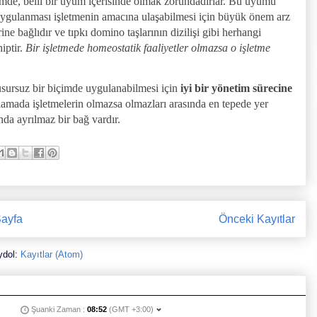
içimde, belli bir uyum içerisinde olmak zorundadırlar. Bu uyumu
n uygulanması işletmenin amacına ulaşabilmesi için büyük önem arz
ne bağlıdır ve tıpkı domino taşlarının dizilişi gibi herhangi
iptir.
Bir işletmede homeostatik faaliyetler olmazsa o işletme
usursuz bir biçimde uygulanabilmesi için
iyi bir yönetim sürecine
amada işletmelerin olmazsa olmazları arasında en tepede yer
nda ayrılmaz bir bağ vardır.
ayfa
Önceki Kayıtlar
ydol:
Kayıtlar (Atom)