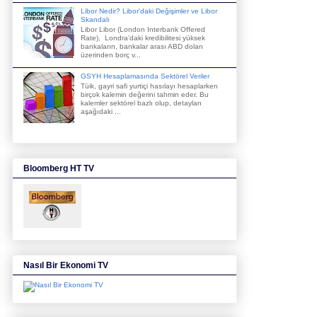
Libor Nedir? Libor'daki Değişimler ve Libor
Skandalı
Libor Libor (London Interbank Offered
Rate), Londra’daki kredibilitesi yüksek
bankaların, bankalar arası ABD doları
üzerinden borç v...
GSYH Hesaplamasında Sektörel Veriler
Tüik, gayri safi yurtiçi hasılayı hesaplarken
birçok kalemin değerini tahmin eder. Bu
kalemler sektörel bazlı olup, detayları
aşağıdaki ...
Bloomberg HT TV
Nasıl Bir Ekonomi TV