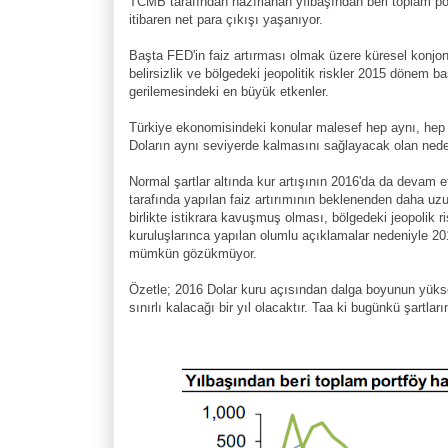
TCMB tarafından hazırlanan yılbaşından beri toplam por
itibaren net para çıkışı yaşanıyor.
Başta FED'in faiz artırması olmak üzere küresel konjon
belirsizlik ve bölgedeki jeopolitik riskler 2015 dönem 
gerilemesindeki en büyük etkenler.
Türkiye ekonomisindeki konular malesef hep aynı, hep 
Doların aynı seviyerde kalmasını sağlayacak olan ne
Normal şartlar altında kur artışının 2016'da da devam 
tarafında yapılan faiz artırımının beklenenden daha uzu
birlikte istikrara kavuşmuş olması, bölgedeki jeopolik 
kuruluşlarınca yapılan olumlu açıklamalar nedeniyle 2
mümkün gözükmüyor.
Özetle; 2016 Dolar kuru açısından dalga boyunun yükse
sınırlı kalacağı bir yıl olacaktır. Taa ki bugünkü şartla