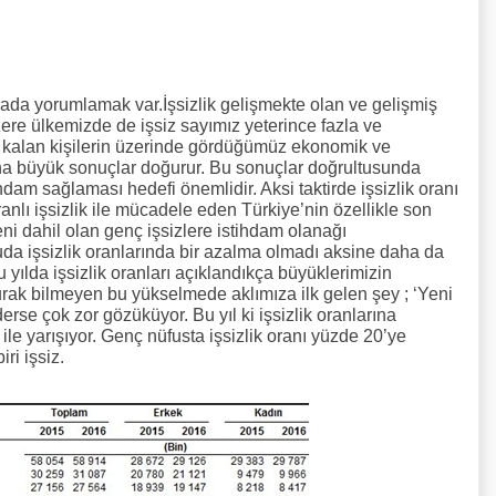
rada yorumlamak var.İşsizlik gelişmekte olan ve gelişmiş
zere ülkemizde de işsiz sayımız yeterince fazla ve
 kalan kişilerin üzerinde gördüğümüz ekonomik ve
daha büyük sonuçlar doğurur. Bu sonuçlar doğrultusunda
dam sağlaması hedefi önemlidir. Aksi taktirde işsizlik oranı
nlı işsizlik ile mücadele eden Türkiye’nin özellikle son
ni dahil olan genç işsizlere istihdam olanağı
da işsizlik oranlarında bir azalma olmadı aksine daha da
 yılda işsizlik oranları açıklandıkça büyüklerimizin
urak bilmeyen bu yükselmede aklımıza ilk gelen şey ; ‘Yeni
rse çok zor gözüküyor. Bu yıl ki işsizlik oranlarına
 ile yarışıyor. Genç nüfusta işsizlik oranı yüzde 20’ye
ri işsiz.