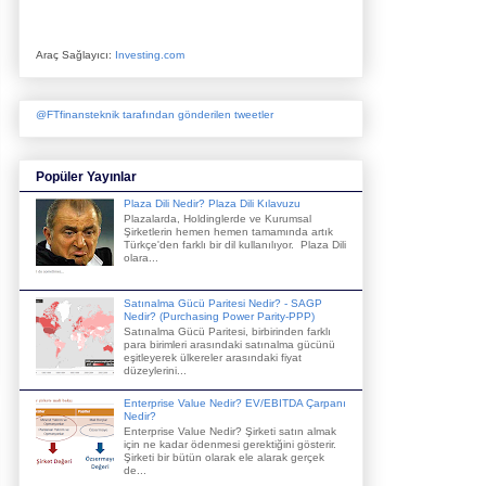
Araç Sağlayıcı:
Investing.com
@FTfinansteknik tarafından gönderilen tweetler
Popüler Yayınlar
Plaza Dili Nedir? Plaza Dili Kılavuzu
Plazalarda, Holdinglerde ve Kurumsal
Şirketlerin hemen hemen tamamında artık
Türkçe'den farklı bir dil kullanılıyor. Plaza Dili
olara...
Satınalma Gücü Paritesi Nedir? - SAGP
Nedir? (Purchasing Power Parity-PPP)
Satınalma Gücü Paritesi, birbirinden farklı
para birimleri arasındaki satınalma gücünü
eşitleyerek ülkereler arasındaki fiyat
düzeylerini...
Enterprise Value Nedir? EV/EBITDA Çarpanı
Nedir?
Enterprise Value Nedir? Şirketi satın almak
için ne kadar ödenmesi gerektiğini gösterir.
Şirketi bir bütün olarak ele alarak gerçek
de...