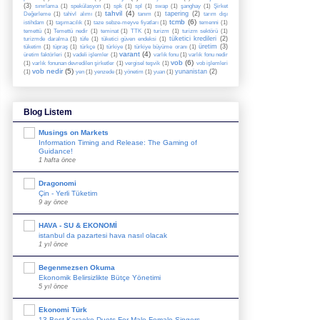
(3)
sınırlama
(1)
spekülasyon
(1)
spk
(1)
spl
(1)
swap
(1)
şanghay
(1)
Şirket
tahvil
(4)
tapering
(2)
Değerleme
(1)
tahivl alımı
(1)
tanım
(1)
tarım dışı
tcmb
(6)
istihdam
(1)
taşımacılık
(1)
taze sebze-meyve fiyatları
(1)
temenni
(1)
temettü
(1)
Temettü nedir
(1)
teminat
(1)
TTK
(1)
turizm
(1)
turizm sektörü
(1)
tüketici kredileri
(2)
turizmde daralma
(1)
tüfe
(1)
tüketici güven endeksi
(1)
üretim
(3)
tüketim
(1)
tüpraş
(1)
türkçe
(1)
türkiye
(1)
türkiye büyüme oranı
(1)
varant
(4)
üretim faktörleri
(1)
vadeli işlemler
(1)
varlık fonu
(1)
varlık fonu nedir
vob
(6)
(1)
varlık fonunan devredilen şirketler
(1)
vergisel teşvik
(1)
vob işlemleri
vob nedir
(5)
yunanistan
(2)
(1)
yen
(1)
yenzede
(1)
yönetim
(1)
yuan
(1)
Blog Listem
Musings on Markets
Information Timing and Release: The Gaming of
Guidance!
1 hafta önce
Dragonomi
Çin - Yerli Tüketim
9 ay önce
HAVA - SU & EKONOMİ
istanbul da pazartesi hava nasıl olacak
1 yıl önce
Begenmezsen Okuma
Ekonomik Belirsizlikte Bütçe Yönetimi
5 yıl önce
Ekonomi Türk
13 Best Karaoke Duets For Male-Female Singers