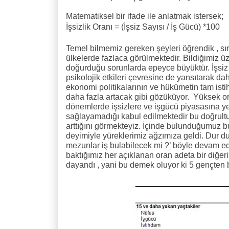
Matematiksel bir ifade ile anlatmak istersek;
İşsizlik Oranı = (İşsiz Sayısı / İş Gücü) *100
Temel bilmemiz gereken şeyleri öğrendik , sı
ülkelerde fazlaca görülmektedir. Bildiğimiz ü
doğurduğu sorunlarda epeyce büyüktür. İşsiz
psikolojik etkileri çevresine de yansıtarak 
ekonomi politikalarının ve hükümetin tam istih
daha fazla artacak gibi gözüküyor.
Yüksek ora
dönemlerde işsizlere ve işgücü piyasasına ye
sağlayamadığı kabul edilmektedir bu doğrultu
arttığını görmekteyiz. İçinde bulunduğumuz bu
deyimiyle yüreklerimiz ağzımıza geldi. Dur d
mezunlar iş bulabilecek mi ?’ böyle devam ede
baktığımız her açıklanan oran adeta bir diğeri
dayandı , yani bu demek oluyor ki 5 gençten bi