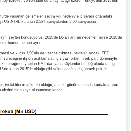
tföy hareketi verilerinden de anlaşılacağı üzere, Türkiye'den 2015'den
türde yaşanan gelişmeler, seçim yılı nedeniyle iç siyası ortamdaki
başı USD/TRL kurunun 2,32'li seviyelerden 3,00 seviyesine
aynı şeyleri konuşuyoruz. 2015'de Doları artıran nedenler neyse 2016'da
denler hemen hemen aynı.
etmesi ve kurun 3,50'nin de üzerine çıkması beklenir. Ancak, FED
n süreceğine ilişkin açıklamalar, iç siyasi ortamın tek parti dönemiyle
risklere rağmen yapılan BATI'dan yana söylemler bu doğrultuda rating
016'da kurun 2015'de olduğu gibi yükseleceğini düşünmek pek de
k (volatilitenin yüksek) olduğu, ancak, günün sonunda kurdaki artışın
rın aksine bir hikaye oluşuncaya kadar.