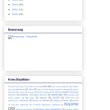
►
2013
(38)
►
2012
(14)
►
2010
(28)
Bumerang
Konu Başlıkları
abd
(4)
32 sayılı karar
(1)
A Tipi Yatırım Fonu
(1)
açık artırma
(1)
aktif
(1)
alaattin
almanya
(2)
altın
(3)
aktaş
(1)
altın fonu
(1)
altyapı projelerine destek
(1)
arbitraj
bedelli sermaye
(1)
asya
(1)
avrupa
(1)
avrupa birliği
(1)
bankacılık
(1)
bddk
(1)
beklentiler
(7)
artırımı
(2)
bedelsiz sermaye artırımı
(2)
bernanke
(1)
big mac
(2)
bilanço
(3)
bist100
(3)
bıyıklı yabancı
(1)
BOBİ FRS
(1)
borsa
(3)
borsa ne olacak
(2)
bütçe
(2)
booking.com
(1)
buğday
(1)
Büyük
büyüme
ve Orta Boy İşletmeler İçin Finansal Raporlama Standardı
(1)
(20)
büyüme nasıl hesaplanır
(2)
büyüme ile işsizlik
(1)
büyüme nedir?