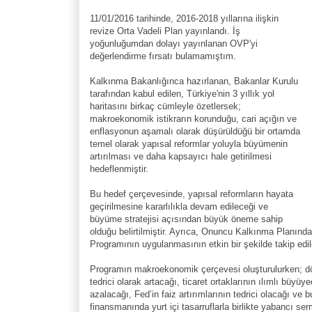
11/01/2016 tarihinde, 2016-2018 yıllarına ilişkin
revize Orta Vadeli Plan yayınlandı. İş
yoğunluğumdan dolayı yayınlanan OVP'yi
değerlendirme fırsatı bulamamıştım.
Kalkınma Bakanlığınca hazırlanan, Bakanlar Kurulu
tarafından kabul edilen, Türkiye'nin 3 yıllık yol
haritasını birkaç cümleyle özetlersek;
makroekonomik istikrarın korunduğu, cari açığın ve
enflasyonun aşamalı olarak düşürüldüğü bir ortamda
temel olarak yapısal reformlar yoluyla büyümenin
artırılması ve daha kapsayıcı hale getirilmesi
hedeflenmiştir.
Bu hedef çerçevesinde, yapısal reformların hayata
geçirilmesine kararlılıkla devam edileceği ve
büyüme stratejisi açısından büyük öneme sahip
olduğu belirtilmiştir. Ayrıca, Onuncu Kalkınma Planın
Programının uygulanmasının etkin bir şekilde takip edi
Programın makroekonomik çerçevesi oluşturulurken; dön
tedrici olarak artacağı, ticaret ortaklarının ılımlı büyüy
azalacağı, Fed’in faiz artırımlarının tedrici olacağı ve 
finansmanında yurt içi tasarruflarla birlikte yabancı serm