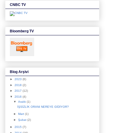
CNBC TV
Bloomberg TV
Blog Arşivi
►
2023
(6)
►
2018
(2)
►
2017
(12)
▼
2016
(4)
▼
Aralık
(1)
İŞSİZLİK ORANI NEREYE GİDİYOR?
►
Mart
(1)
►
Şubat
(2)
►
2015
(7)
►
2014
(16)