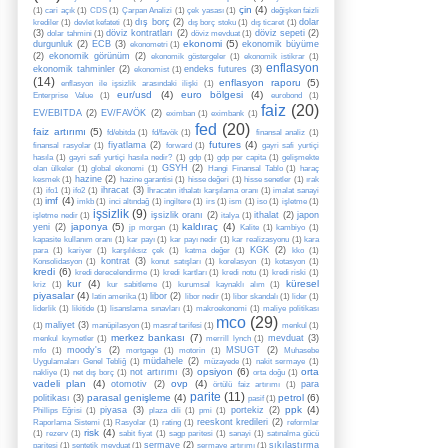
çin
(4)
(1)
cari açık
(1)
CDS
(1)
Çarpan Analizi
(1)
çek yasası
(1)
değişken faizli
dış borç
(2)
dolar
krediler
(1)
devlet kefateti
(1)
dış borç stoku
(1)
dış ticaret
(1)
(3)
döviz kontratları
(2)
döviz sepeti
(2)
dolar tahmini
(1)
döviz mevduat
(1)
ekonomi
(5)
durgunluk
(2)
ECB
(3)
ekonomik büyüme
ekonometri
(1)
(2)
ekonomik görünüm
(2)
ekonomik göstergeler
(1)
ekonomik istikrar
(1)
enflasyon
ekonomik tahminler
(2)
endeks futures
(3)
ekonomist
(1)
(14)
enflasyon raporu
(5)
enflasyon ile işsizlik arasındaki ilişki
(1)
eur/usd
(4)
euro bölgesi
(4)
Enterprise Value
(1)
eurobond
(1)
faiz
(20)
EV/EBITDA
(2)
EV/FAVÖK
(2)
eximban
(1)
eximbank
(1)
fed
(20)
faiz artırımı
(5)
fd/ebitda
(1)
fd/favök
(1)
finansal analiz
(1)
futures
(4)
fiyatlama
(2)
finansal rasyolar
(1)
forward
(1)
gayri safi yurtiçi
hasıla
(1)
gayri safi yurtiçi hasıla nedir?
(1)
gdp
(1)
gdp per capita
(1)
gelişmekte
GSYH
(2)
olan ülkeler
(1)
global ekonomi
(1)
Hangi Finansal Tablo
(1)
haraç
hazine
(2)
kesmek
(1)
hazine garantisi
(1)
hisse değeri
(1)
hisse senetler
(1)
ırak
ihracat
(3)
(1)
ifo1
(1)
ifo2
(1)
İhracatın ithalatı karşılama oranı
(1)
imalat sanayi
imf
(4)
(1)
imkb
(1)
inci altındağ
(1)
ingiltere
(1)
irs
(1)
ism
(1)
iso
(1)
işletme
(1)
işsizlik
(9)
işsizlik oranı
(2)
ithalat
(2)
japon
işletme nedir
(1)
italya
(1)
japonya
(5)
kaldıraç
(4)
yeni
(2)
jp morgan
(1)
Kalite
(1)
kambiyo
(1)
kapasite kullanım oranı
(1)
kar payı
(1)
kar payı nedir
(1)
kar realizasyonu
(1)
kara
KGK
(2)
para
(1)
kariyer
(1)
karşılıksız çek
(1)
katma değer
(1)
kko
(1)
kontrat
(3)
Konsolidasyon
(1)
konut satışları
(1)
korelasyon
(1)
kotasyon
(1)
kredi
(6)
kredi derecelendirme
(1)
kredi kartları
(1)
kredi notu
(1)
kredi riski
(1)
kur
(4)
küresel
kriz
(1)
kur sabitleme
(1)
kurumsal kaynaklı alım
(1)
piyasalar
(4)
libor
(2)
latin amerika
(1)
libor nedir
(1)
libor skandalı
(1)
lider
(1)
liderlik
(1)
likitide
(1)
lisanslama sınavları
(1)
makroekonomi
(1)
maliye politikası
mco
(29)
maliyet
(3)
(1)
manüpilasyon
(1)
masraf tarifesi
(1)
menkul
(1)
merkez bankası
(7)
mevduat
(3)
menkul kıymetler
(1)
merrill lynch
(1)
moody's
(2)
MSUGT
(2)
mfo
(1)
mortgage
(1)
motorin
(1)
Muhasebe
müdahele
(2)
Uygulamaları Genel Tebliğ
(1)
müzayede
(1)
nakit sermaye
(1)
opsiyon
(6)
orta
not artırımı
(3)
nakliye
(1)
net dış borç
(1)
orta doğu
(1)
vadeli plan
(4)
ovp
(4)
otomotiv
(2)
para
örtülü faiz artırımı
(1)
parite
(11)
parasal genişleme
(4)
petrol
(6)
politikası
(3)
pasif
(1)
ppk
(4)
piyasa
(3)
portekiz
(2)
Phillips Eğrisi
(1)
plaza dili
(1)
pmi
(1)
reeskont kredileri
(2)
Raporlama Sistemi
(1)
Rasyolar
(1)
rating
(1)
reformlar
risk
(4)
(1)
rezerv
(1)
sabit fiyat
(1)
sagp paritesi
(1)
sanayi
(1)
satınalma gücü
sermaye
(2)
sıkılaştırma
paritesi
(1)
sentetik mevduat
(1)
sermaye artırımı
(1)