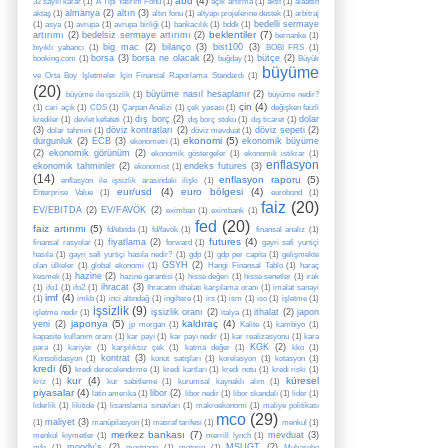
abd
(4)
32 sayılı karar
(1)
A Tipi Yatırım Fonu
(1)
açık artırma
(1)
aktif
(1)
alaattin
almanya
(2)
altın
(3)
aktaş
(1)
altın fonu
(1)
altyapı projelerine destek
(1)
arbitraj
bedelli sermaye
(1)
asya
(1)
avrupa
(1)
avrupa birliği
(1)
bankacılık
(1)
bddk
(1)
beklentiler
(7)
artırımı
(2)
bedelsiz sermaye artırımı
(2)
bernanke
(1)
big mac
(2)
bilanço
(3)
bist100
(3)
bıyıklı yabancı
(1)
BOBİ FRS
(1)
borsa
(3)
borsa ne olacak
(2)
bütçe
(2)
booking.com
(1)
buğday
(1)
Büyük
büyüme
ve Orta Boy İşletmeler İçin Finansal Raporlama Standardı
(1)
(20)
büyüme nasıl hesaplanır
(2)
büyüme ile işsizlik
(1)
büyüme nedir?
çin
(4)
(1)
cari açık
(1)
CDS
(1)
Çarpan Analizi
(1)
çek yasası
(1)
değişken faizli
dış borç
(2)
dolar
krediler
(1)
devlet kefateti
(1)
dış borç stoku
(1)
dış ticaret
(1)
(3)
döviz kontratları
(2)
döviz sepeti
(2)
dolar tahmini
(1)
döviz mevduat
(1)
ekonomi
(5)
durgunluk
(2)
ECB
(3)
ekonomik büyüme
ekonometri
(1)
(2)
ekonomik görünüm
(2)
ekonomik göstergeler
(1)
ekonomik istikrar
(1)
enflasyon
ekonomik tahminler
(2)
endeks futures
(3)
ekonomist
(1)
(14)
enflasyon raporu
(5)
enflasyon ile işsizlik arasındaki ilişki
(1)
eur/usd
(4)
euro bölgesi
(4)
Enterprise Value
(1)
eurobond
(1)
faiz
(20)
EV/EBITDA
(2)
EV/FAVÖK
(2)
eximban
(1)
eximbank
(1)
fed
(20)
faiz artırımı
(5)
fd/ebitda
(1)
fd/favök
(1)
finansal analiz
(1)
futures
(4)
fiyatlama
(2)
finansal rasyolar
(1)
forward
(1)
gayri safi yurtiçi
hasıla
(1)
gayri safi yurtiçi hasıla nedir?
(1)
gdp
(1)
gdp per capita
(1)
gelişmekte
GSYH
(2)
olan ülkeler
(1)
global ekonomi
(1)
Hangi Finansal Tablo
(1)
haraç
hazine
(2)
kesmek
(1)
hazine garantisi
(1)
hisse değeri
(1)
hisse senetler
(1)
ırak
ihracat
(3)
(1)
ifo1
(1)
ifo2
(1)
İhracatın ithalatı karşılama oranı
(1)
imalat sanayi
imf
(4)
(1)
imkb
(1)
inci altındağ
(1)
ingiltere
(1)
irs
(1)
ism
(1)
iso
(1)
işletme
(1)
işsizlik
(9)
işsizlik oranı
(2)
ithalat
(2)
japon
işletme nedir
(1)
italya
(1)
japonya
(5)
kaldıraç
(4)
yeni
(2)
jp morgan
(1)
Kalite
(1)
kambiyo
(1)
kapasite kullanım oranı
(1)
kar payı
(1)
kar payı nedir
(1)
kar realizasyonu
(1)
kara
KGK
(2)
para
(1)
kariyer
(1)
karşılıksız çek
(1)
katma değer
(1)
kko
(1)
kontrat
(3)
Konsolidasyon
(1)
konut satışları
(1)
korelasyon
(1)
kotasyon
(1)
kredi
(6)
kredi derecelendirme
(1)
kredi kartları
(1)
kredi notu
(1)
kredi riski
(1)
kur
(4)
küresel
kriz
(1)
kur sabitleme
(1)
kurumsal kaynaklı alım
(1)
piyasalar
(4)
libor
(2)
latin amerika
(1)
libor nedir
(1)
libor skandalı
(1)
lider
(1)
liderlik
(1)
likitide
(1)
lisanslama sınavları
(1)
makroekonomi
(1)
maliye politikası
mco
(29)
maliyet
(3)
(1)
manüpilasyon
(1)
masraf tarifesi
(1)
menkul
(1)
merkez bankası
(7)
mevduat
(3)
menkul kıymetler
(1)
merrill lynch
(1)
moody's
(2)
MSUGT
(2)
mfo
(1)
mortgage
(1)
motorin
(1)
Muhasebe