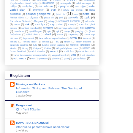
müdahele
(2)
Uygulamaları Genel Tebliğ
(1)
müzayede
(1)
nakit sermaye
(1)
opsiyon
(6)
orta
not artırımı
(3)
nakliye
(1)
net dış borç
(1)
orta doğu
(1)
vadeli plan
(4)
ovp
(4)
otomotiv
(2)
para
örtülü faiz artırımı
(1)
parite
(11)
parasal genişleme
(4)
petrol
(6)
politikası
(3)
pasif
(1)
ppk
(4)
piyasa
(3)
portekiz
(2)
Phillips Eğrisi
(1)
plaza dili
(1)
pmi
(1)
reeskont kredileri
(2)
Raporlama Sistemi
(1)
Rasyolar
(1)
rating
(1)
reformlar
risk
(4)
(1)
rezerv
(1)
sabit fiyat
(1)
sagp paritesi
(1)
sanayi
(1)
satınalma gücü
sermaye
(2)
sıkılaştırma
paritesi
(1)
sentetik mevduat
(1)
sermaye artırımı
(1)
(3)
sınırlama
(1)
spekülasyon
(1)
spk
(1)
spl
(1)
swap
(1)
şanghay
(1)
Şirket
tahvil
(4)
tapering
(2)
Değerleme
(1)
tahivl alımı
(1)
tanım
(1)
tarım dışı
tcmb
(6)
istihdam
(1)
taşımacılık
(1)
taze sebze-meyve fiyatları
(1)
temenni
(1)
temettü
(1)
Temettü nedir
(1)
teminat
(1)
TTK
(1)
turizm
(1)
turizm sektörü
(1)
tüketici kredileri
(2)
turizmde daralma
(1)
tüfe
(1)
tüketici güven endeksi
(1)
üretim
(3)
tüketim
(1)
tüpraş
(1)
türkçe
(1)
türkiye
(1)
türkiye büyüme oranı
(1)
varant
(4)
üretim faktörleri
(1)
vadeli işlemler
(1)
varlık fonu
(1)
varlık fonu nedir
vob
(6)
(1)
varlık fonunan devredilen şirketler
(1)
vergisel teşvik
(1)
vob işlemleri
vob nedir
(5)
yunanistan
(2)
(1)
yen
(1)
yenzede
(1)
yönetim
(1)
yuan
(1)
Blog Listem
Musings on Markets
Information Timing and Release: The Gaming of
Guidance!
1 hafta önce
Dragonomi
Çin - Yerli Tüketim
9 ay önce
HAVA - SU & EKONOMİ
istanbul da pazartesi hava nasıl olacak
1 yıl önce