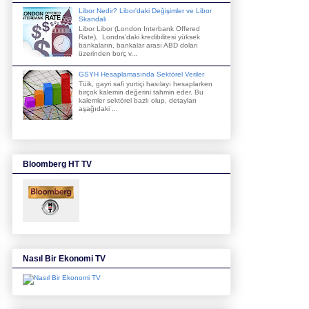
Libor Nedir? Libor'daki Değişimler ve Libor
Skandalı
Libor Libor (London Interbank Offered
Rate), Londra’daki kredibilitesi yüksek
bankaların, bankalar arası ABD doları
üzerinden borç v...
GSYH Hesaplamasında Sektörel Veriler
Tüik, gayri safi yurtiçi hasılayı hesaplarken
birçok kalemin değerini tahmin eder. Bu
kalemler sektörel bazlı olup, detayları
aşağıdaki ...
Bloomberg HT TV
Nasıl Bir Ekonomi TV