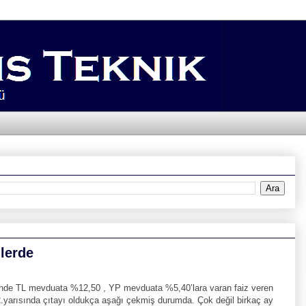
ilerde
erinde TL mevduata %12,50 , YP mevduata %5,40’lara varan faiz veren
 2.yarısında çıtayı oldukça aşağı çekmiş durumda. Çok değil birkaç ay