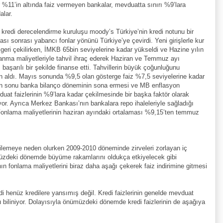
 %11’in altında faiz vermeyen bankalar, mevduatta sınırı %9’lara
alar.
 kredi derecelendirme kuruluşu moody’s Türkiye’nin kredi notunu bir
sı sonrası yabancı fonlar yönünü Türkiye’ye çevirdi. Yeni girişlerle kur
 geri çekilirken, İMKB 65bin seviyelerine kadar yükseldi ve Hazine yılın
anma maliyetleriyle tahvil ihraç ederek Haziran ve Temmuz ayı
 başarılı bir şekilde finanse etti. Tahvillerin büyük çoğunluğunu
ın aldı. Mayıs sonunda %9,5 olan gösterge faiz %7,5 seviyelerine kadar
ran sonu banka bilanço döneminin sona ermesi ve MB enflasyon
duat faizlerinin %9’lara kadar çekilmesinde bir başka faktör olarak
or. Ayrıca Merkez Bankası’nın bankalara repo ihaleleriyle sağladığı
 Fonlama maliyetlerinin haziran ayındaki ortalaması %9,15’ten temmuz
rilemeye neden olurken 2009-2010 döneminde zirveleri zorlayan iç
üzdeki dönemde büyüme rakamlarını oldukça etkiyelecek gibi
 fonlama maliyetlerini biraz daha aşağı çekerek faiz indirimine gitmesi
 henüz kredilere yansımış değil. Kredi faizlerinin genelde mevduat
ğu biliniyor. Dolayısıyla önümüzdeki dönemde kredi faizlerinin de aşağıya