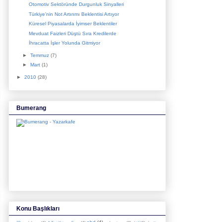
Otomotiv Sektöründe Durgunluk Sinyalleri
Türkiye'nin Not Artırımı Beklentisi Artıyor
Küresel Piyasalarda İyimser Beklentiler
Mevduat Faizleri Düştü Sıra Kredilerde
İhracatta İşler Yolunda Gitmiyor
►
Temmuz
(7)
►
Mart
(1)
►
2010
(28)
Bumerang
Konu Başlıkları