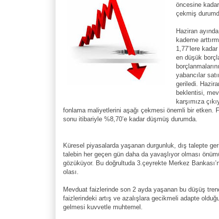
öncesine kadar
çekmiş durumd
Haziran ayında
kademe arttırma
1,77’lere kadar
en düşük borçl
borçlanmalarını
yabancılar sat
geriledi. Hazi
beklentisi, mev
karşımıza çıkıy
fonlama maliyetlerini aşağı çekmesi önemli bir etken.
sonu itibariyle %8,70’e kadar düşmüş durumda.
Küresel piyasalarda yaşanan durgunluk, dış talepte ge
talebin her geçen gün daha da yavaşlıyor olması önüm
gözüküyor. Bu doğrultuda 3.çeyrekte Merkez Bankası’nın
olası.
Mevduat faizlerinde son 2 ayda yaşanan bu düşüş trendi
faizlerindeki artış ve azalışlara gecikmeli adapte oldu
gelmesi kuvvetle muhtemel.