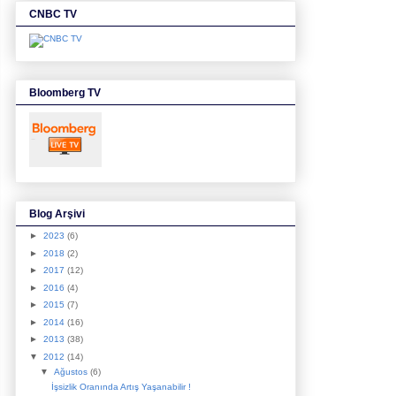
CNBC TV
Bloomberg TV
Blog Arşivi
►
2023
(6)
►
2018
(2)
►
2017
(12)
►
2016
(4)
►
2015
(7)
►
2014
(16)
►
2013
(38)
▼
2012
(14)
▼
Ağustos
(6)
İşsizlik Oranında Artış Yaşanabilir !