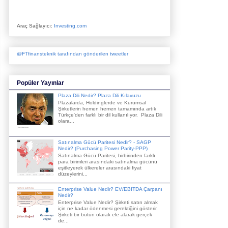
Araç Sağlayıcı:
Investing.com
@FTfinansteknik tarafından gönderilen tweetler
Popüler Yayınlar
Plaza Dili Nedir? Plaza Dili Kılavuzu
Plazalarda, Holdinglerde ve Kurumsal
Şirketlerin hemen hemen tamamında artık
Türkçe'den farklı bir dil kullanılıyor. Plaza Dili
olara...
Satınalma Gücü Paritesi Nedir? - SAGP
Nedir? (Purchasing Power Parity-PPP)
Satınalma Gücü Paritesi, birbirinden farklı
para birimleri arasındaki satınalma gücünü
eşitleyerek ülkereler arasındaki fiyat
düzeylerini...
Enterprise Value Nedir? EV/EBITDA Çarpanı
Nedir?
Enterprise Value Nedir? Şirketi satın almak
için ne kadar ödenmesi gerektiğini gösterir.
Şirketi bir bütün olarak ele alarak gerçek
de...