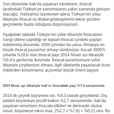
Son dönemde Irak’da yaşanan sıkıntıların, ihracat
tarafındaki Türkiye’ye yansımalarını yakın zamanda görüyor
olacağız. Hafızamızı tazelemek adına Türkiye’nin yıllar
itibariyle ihracat ve ithalat göstergelerini tekrar gözden
geçirmekte fayda olduğunu düşünüyorum.
Aşağıdaki tabloda Türkiye’nin yıllar itibariyle İhracatının
hangi ülkere yapıldığı ve toplam ihracat içindeki payları
listelenmiş durumda. 2000 yılından bu yana, Almanya en
büyük ihracat pazarımız olmayı sürdürüyor. Ancak 2000’li
yıllarda %18,6 olan ihracat payı 2014 Nisan ayı itibariyle
%9,4’e gerilemiş durumda. İhracat pazarlarımızın yıllar
itibariyle çeşitleniyor olması, ilgili ülkelerde yaşanacak ticari
risklerden korunmamız açısından büyük önem taşıyor.
2014 Nisan ayı itibariyle Irak’ın ihracattaki payı %7,6 seviyesinde.
2014 ilk çeyrek büyümesi ise, %4,3 olarak gerçekleşti. Dış
talebin büyümeye pozitif katkısı %2,7 seviyesinde. Irak’da
yaşanan sorunların ihracata etkileri ne derecede olursa
olsun, büyümeye etkisi max. (%2,7 x %7,6) = %0,21 olur. Bu