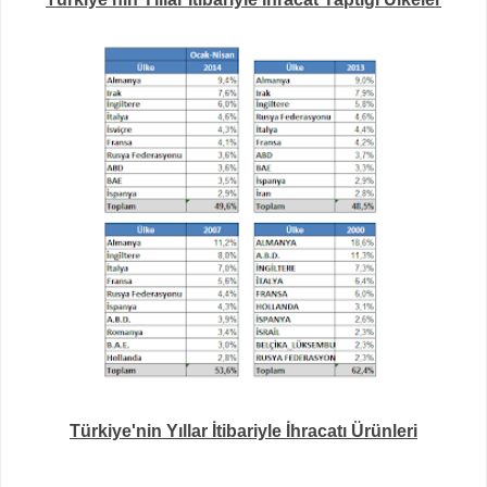
Türkiye'nin Yıllar İtibariyle İhracatı Ürünleri