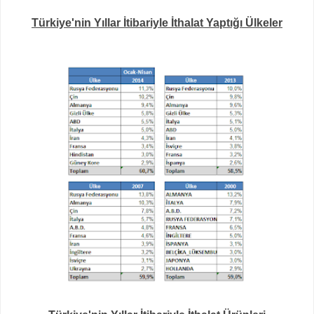
Türkiye'nin Yıllar İtibariyle İthalat Yaptığı Ülkeler