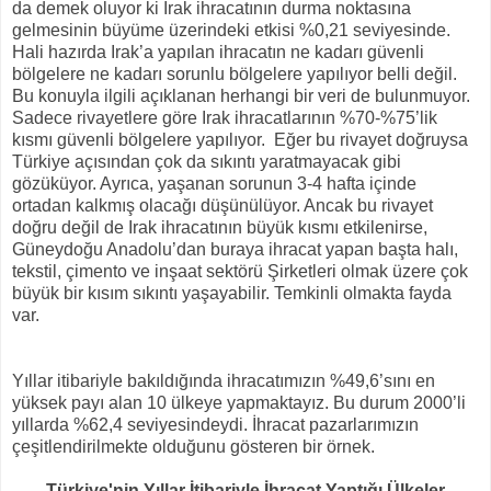
da demek oluyor ki Irak ihracatının durma noktasına
gelmesinin büyüme üzerindeki etkisi %0,21 seviyesinde.
Hali hazırda Irak’a yapılan ihracatın ne kadarı güvenli
bölgelere ne kadarı sorunlu bölgelere yapılıyor belli değil.
Bu konuyla ilgili açıklanan herhangi bir veri de bulunmuyor.
Sadece rivayetlere göre Irak ihracatlarının %70-%75’lik
kısmı güvenli bölgelere yapılıyor.
Eğer bu rivayet doğruysa
Türkiye açısından çok da sıkıntı yaratmayacak gibi
gözüküyor. Ayrıca, yaşanan sorunun 3-4 hafta içinde
ortadan kalkmış olacağı düşünülüyor. Ancak bu rivayet
doğru değil de Irak ihracatının büyük kısmı etkilenirse,
Güneydoğu Anadolu’dan buraya ihracat yapan başta halı,
tekstil, çimento ve inşaat sektörü Şirketleri olmak üzere çok
büyük bir kısım sıkıntı yaşayabilir. Temkinli olmakta fayda
var.
Yıllar itibariyle bakıldığında ihracatımızın %49,6’sını en
yüksek payı alan 10 ülkeye yapmaktayız. Bu durum 2000’li
yıllarda %62,4 seviyesindeydi. İhracat pazarlarımızın
çeşitlendirilmekte olduğunu gösteren bir örnek.
Türkiye'nin Yıllar İtibariyle İhracat Yaptığı Ülkeler