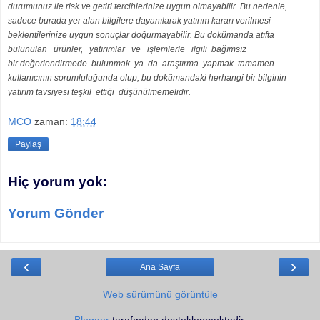
durumunuz ile risk ve getiri tercihlerinize uygun olmayabilir. Bu nedenle,
sadece burada yer alan bilgilere dayanılarak yatırım kararı verilmesi
beklentilerinize uygun sonuçlar doğurmayabilir.
Bu dokümanda atıfta
bulunulan ürünler, yatırımlar ve işlemlerle ilgili bağımsız
bir
değerlendirmede bulunmak ya da araştırma yapmak tamamen
kullanıcının sorumluluğunda olup, bu dokümandaki herhangi bir bilginin
yatırım tavsiyesi teşkil ettiği düşünülmemelidir.
MCO
zaman:
18:44
Paylaş
Hiç yorum yok:
Yorum Gönder
‹
›
Ana Sayfa
Web sürümünü görüntüle
Blogger
tarafından desteklenmektedir.