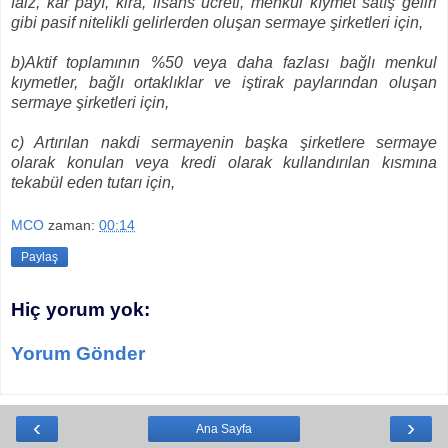
faiz, kâr payı, kira, lisans ücreti, menkul kıymet satış geliri
gibi pasif nitelikli gelirlerden oluşan sermaye şirketleri için,
b)Aktif toplamının %50 veya daha fazlası bağlı menkul
kıymetler, bağlı ortaklıklar ve iştirak paylarından oluşan
sermaye şirketleri için,
c) Artırılan nakdi sermayenin başka şirketlere sermaye
olarak konulan veya kredi olarak kullandırılan kısmına
tekabül eden tutarı için,
MCO
zaman:
00:14
Paylaş
Hiç yorum yok:
Yorum Gönder
‹
›
Ana Sayfa