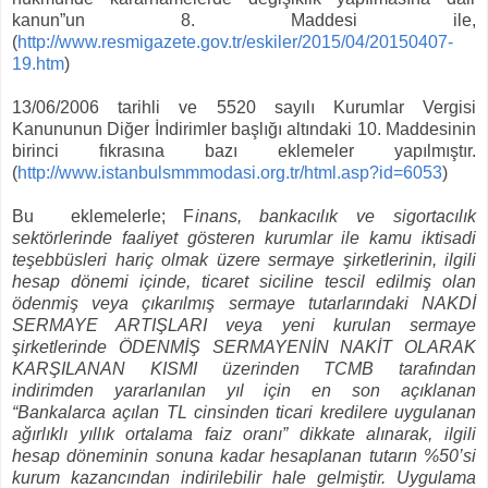
kanun”un 8. Maddesi ile,
(
http://www.resmigazete.gov.tr/eskiler/2015/04/20150407-
19.htm
)
13/06/2006 tarihli ve 5520 sayılı Kurumlar Vergisi
Kanununun Diğer İndirimler başlığı altındaki 10. Maddesinin
birinci fıkrasına bazı eklemeler yapılmıştır.
(
http://www.istanbulsmmmodasi.org.tr/html.asp?id=6053
)
Bu eklemelerle; F
inans, bankacılık ve sigortacılık
sektörlerinde faaliyet gösteren kurumlar ile kamu iktisadi
teşebbüsleri hariç olmak üzere sermaye şirketlerinin, ilgili
hesap dönemi içinde, ticaret siciline tescil edilmiş olan
ödenmiş veya çıkarılmış sermaye tutarlarındaki NAKDİ
SERMAYE ARTIŞLARI veya yeni kurulan sermaye
şirketlerinde ÖDENMİŞ SERMAYENİN NAKİT OLARAK
KARŞILANAN KISMI üzerinden TCMB tarafından
indirimden yararlanılan yıl için en son açıklanan
“Bankalarca açılan TL cinsinden ticari kredilere uygulanan
ağırlıklı yıllık ortalama faiz oranı” dikkate alınarak, ilgili
hesap döneminin sonuna kadar hesaplanan tutarın %50’si
kurum kazancından indirilebilir hale gelmiştir. Uygulama