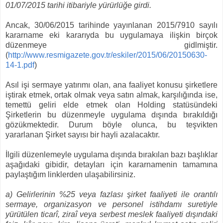
01/07/2015 tarihi itibariyle yürürlüğe girdi.
Ancak, 30/06/2015 tarihinde yayınlanan 2015/7910 sayılı
kararname eki kararıyda bu uygulamaya ilişkin birçok
düzenmeye gidlmiştir.
(
http://www.resmigazete.gov.tr/eskiler/2015/06/20150630-
14-1.pdf
)
Asıl işi sermaye yatırımı olan, ana faaliyet konusu şirketlere
iştirak etmek, ortak olmak veya satın almak, karşılığında ise,
temettü geliri elde etmek olan Holding statüsündeki
Şirketlerin bu düzenmeyle uygulama dışında bırakıldığı
gözükmektedir. Durum böyle olunca, bu teşvikten
yararlanan Şirket sayısı bir hayli azalacaktır.
İlgili düzenlemeyle uygulama dışında bırakılan bazı başlıklar
aşağıdaki gibidir, detayları için kararnamenin tamamına
paylaştığım linklerden ulaşabilirsiniz.
a) Gelirlerinin %25 veya fazlası şirket faaliyeti ile orantılı
sermaye, organizasyon ve personel istihdamı suretiyle
yürütülen ticarî, ziraî veya serbest meslek faaliyeti dışındaki