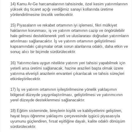
14) Kamu Ar-Ge harcamalarının tahsisinde, özel kesim yatırımlarının
yüksek dış ticaret açığı verdiğimiz sanayi kollarında üretime
yönlendirilmesine öncelik verilecektir.
15) Piyasaların ve rekabet ortamının iyi işlemesi, fikri mülkiyet
haklarının korunması, iş ve yatırım ortamının cazip ve öngörülebilir
hale gelmesi desteklenerek yerli ve uluslararası doğrudan yatırımların
artırılması sağlanacaktır. İş ve yatırım ortamının geliştirilmesi
kapsamındaki çalışmalar ortak sorun alanlarına odaklı, daha etkin ve
sonuç alıcı bir biçimde sürdürülecektir.
16) Yatırımcılara uygun nitelikte yatırım yeri tahsisi yapabilmek için
yeterli arsa üretimi sağlanacak, hazine arazileri başta olmak üzere
yatırıma elverişli arazilerin envanteri çıkarılacak ve tahsis süreçleri
etkinleştirilecektir.
17) İş ve yatırım ortamının iyileştirilmesine yönelik yaklaşımın
bölgesel düzeyde yaygınlaştırılması, geliştirilmesi ve yatırımcının
yerel düzeyde desteklenmesi sağlanacaktır.
18) Eğitim sisteminde, bireylerin kişilik ve kabiliyetlerini geliştiren,
hayat boyu öğrenme yaklaşımı çerçevesinde işgücü piyasasıyla
uyumunu güçlendiren, fırsat eşitliğine dayalı, kalite odaklı dönüşüm
sürdürülecektir.