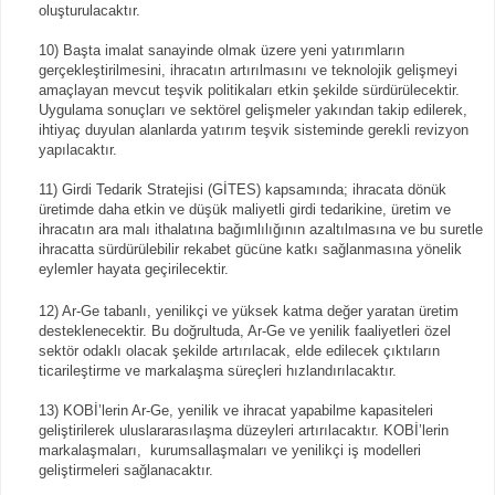
oluşturulacaktır.
10) Başta imalat sanayinde olmak üzere yeni yatırımların
gerçekleştirilmesini, ihracatın artırılmasını ve teknolojik gelişmeyi
amaçlayan mevcut teşvik politikaları etkin şekilde sürdürülecektir.
Uygulama sonuçları ve sektörel gelişmeler yakından takip edilerek,
ihtiyaç duyulan alanlarda yatırım teşvik sisteminde gerekli revizyon
yapılacaktır.
11) Girdi Tedarik Stratejisi (GİTES) kapsamında; ihracata dönük
üretimde daha etkin ve düşük maliyetli girdi tedarikine, üretim ve
ihracatın ara malı ithalatına bağımlılığının azaltılmasına ve bu suretle
ihracatta sürdürülebilir rekabet gücüne katkı sağlanmasına yönelik
eylemler hayata geçirilecektir.
12) Ar-Ge tabanlı, yenilikçi ve yüksek katma değer yaratan üretim
desteklenecektir. Bu doğrultuda, Ar-Ge ve yenilik faaliyetleri özel
sektör odaklı olacak şekilde artırılacak, elde edilecek çıktıların
ticarileştirme ve markalaşma süreçleri hızlandırılacaktır.
13) KOBİ’lerin Ar-Ge, yenilik ve ihracat yapabilme kapasiteleri
geliştirilerek uluslararasılaşma düzeyleri artırılacaktır. KOBİ’lerin
markalaşmaları, kurumsallaşmaları ve yenilikçi iş modelleri
geliştirmeleri sağlanacaktır.