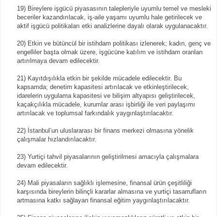
19) Bireylere işgücü piyasasının talepleriyle uyumlu temel ve mesleki
beceriler kazandırılacak, iş-aile yaşamı uyumlu hale getirilecek ve
aktif işgücü politikaları etki analizlerine dayalı olarak uygulanacaktır.
20) Etkin ve bütüncül bir istihdam politikası izlenerek; kadın, genç ve
engelliler başta olmak üzere, işgücüne katılım ve istihdam oranları
artırılmaya devam edilecektir.
21) Kayıtdışılıkla etkin bir şekilde mücadele edilecektir. Bu
kapsamda; denetim kapasitesi artırılacak ve etkinleştirilecek,
idarelerin uygulama kapasitesi ve bilişim altyapısı geliştirilecek,
kaçakçılıkla mücadele, kurumlar arası işbirliği ile veri paylaşımı
artırılacak ve toplumsal farkındalık yaygınlaştırılacaktır.
22) İstanbul’un uluslararası bir finans merkezi olmasına yönelik
çalışmalar hızlandırılacaktır.
23) Yurtiçi tahvil piyasalarının geliştirilmesi amacıyla çalışmalara
devam edilecektir.
24) Mali piyasaların sağlıklı işlemesine, finansal ürün çeşitliliği
karşısında bireylerin bilinçli kararlar almasına ve yurtiçi tasarrufların
artmasına katkı sağlayan finansal eğitim yaygınlaştırılacaktır.