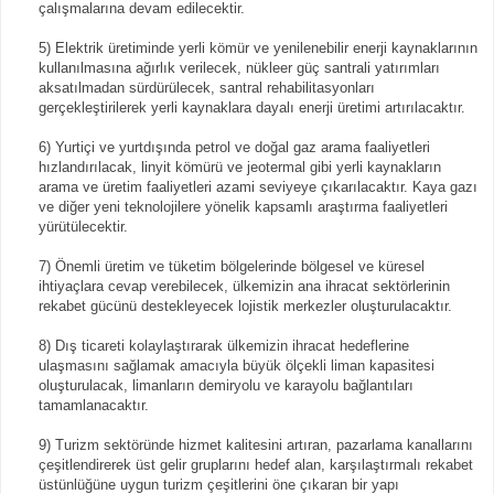
çalışmalarına devam edilecektir.
5) Elektrik üretiminde yerli kömür ve yenilenebilir enerji kaynaklarının
kullanılmasına ağırlık verilecek, nükleer güç santrali yatırımları
aksatılmadan sürdürülecek, santral rehabilitasyonları
gerçekleştirilerek yerli kaynaklara dayalı enerji üretimi artırılacaktır.
6) Yurtiçi ve yurtdışında petrol ve doğal gaz arama faaliyetleri
hızlandırılacak, linyit kömürü ve jeotermal gibi yerli kaynakların
arama ve üretim faaliyetleri azami seviyeye çıkarılacaktır. Kaya gazı
ve diğer yeni teknolojilere yönelik kapsamlı araştırma faaliyetleri
yürütülecektir.
7) Önemli üretim ve tüketim bölgelerinde bölgesel ve küresel
ihtiyaçlara cevap verebilecek, ülkemizin ana ihracat sektörlerinin
rekabet gücünü destekleyecek lojistik merkezler oluşturulacaktır.
8) Dış ticareti kolaylaştırarak ülkemizin ihracat hedeflerine
ulaşmasını sağlamak amacıyla büyük ölçekli liman kapasitesi
oluşturulacak, limanların demiryolu ve karayolu bağlantıları
tamamlanacaktır.
9) Turizm sektöründe hizmet kalitesini artıran, pazarlama kanallarını
çeşitlendirerek üst gelir gruplarını hedef alan, karşılaştırmalı rekabet
üstünlüğüne uygun turizm çeşitlerini öne çıkaran bir yapı