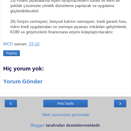
25) Finans piyasalarına ilişkin uyuşmazlıkların süratli ve etkin bir
şekilde çözümüne yönelik düzenleme yapılacak ve uygulama
güçlendirilecektir.
26) Girişim sermayesi, bireysel katılım sermayesi, kredi garanti fonu,
mikro kredi uygulamaları ve sermaye piyasası imkânları geliştirilerek,
KOBİ ve girişimcilerin finansmana erişimi kolaylaştırılacaktır.
MCO
zaman:
23:10
Paylaş
Hiç yorum yok:
Yorum Gönder
‹
›
Ana Sayfa
Web sürümünü görüntüle
Blogger
tarafından desteklenmektedir.