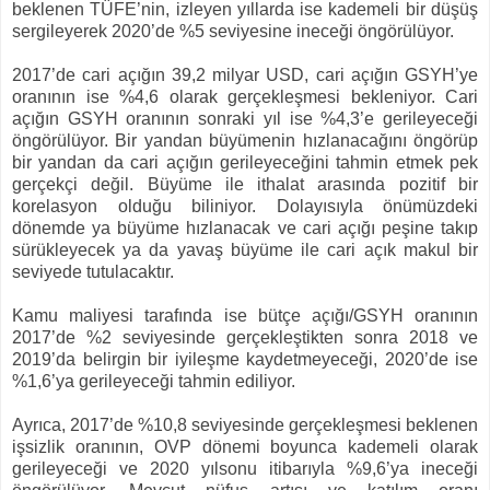
beklenen TÜFE’nin, izleyen yıllarda ise kademeli bir düşüş
sergileyerek 2020’de %5 seviyesine ineceği öngörülüyor.
2017’de cari açığın 39,2 milyar USD, cari açığın GSYH’ye
oranının ise %4,6 olarak gerçekleşmesi bekleniyor. Cari
açığın GSYH oranının sonraki yıl ise %4,3’e gerileyeceği
öngörülüyor.
Bir yandan büyümenin hızlanacağını öngörüp
bir yandan da cari açığın gerileyeceğini tahmin etmek pek
gerçekçi değil. Büyüme ile ithalat arasında pozitif bir
korelasyon olduğu biliniyor. Dolayısıyla önümüzdeki
dönemde ya büyüme hızlanacak ve cari açığı peşine takıp
sürükleyecek ya da yavaş büyüme ile cari açık makul bir
seviyede tutulacaktır.
Kamu maliyesi tarafında ise bütçe açığı/GSYH oranının
2017’de %2 seviyesinde gerçekleştikten sonra 2018 ve
2019’da belirgin bir iyileşme kaydetmeyeceği, 2020’de ise
%1,6’ya gerileyeceği tahmin ediliyor.
Ayrıca, 2017’de %10,8 seviyesinde gerçekleşmesi beklenen
işsizlik oranının, OVP dönemi boyunca kademeli olarak
gerileyeceği ve 2020 yılsonu itibarıyla %9,6’ya ineceği