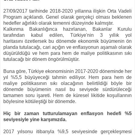
27/09/2017 tarihinde 2018-2020 yıllarına ilişkin Orta Vadeli
Program açıklandı. Genel olarak gerçekçi olması beklenen
hedefler ağırlıklı olarak temenni düzeyinde kalmıştır.
Kalkınma Bakanlığınca hazırlanan, Bakanlar Kurulu
tarafından kabul edilen, Türkiye'nin 3 yıllık yol
haritasını
özetlersek bu dönemde ekonomik büyümenin ön
planda tutulacağı,
cari açığın ve enflasyonun aşamalı olarak
düşürüldüğü
ve hem para hem de maliye politikasının sıkı
tutulacağı bir dönem öngörülmüştür.
Buna göre, Türkiye ekonomisinin 2017-2020 döneminde her
yıl %5,5 büyüyeceği tahmin ediliyor. Hem para hem de
maliye politikasının sıkı olacağının belirtildiği böyle bir
dönemde büyümenin nasıl bu seviyede sürdürüleceği
tamamen soru işareti. Hem de küresel likitide koşullarının
böylesine kötüleştiği bir dönemde.
Hiç bir zaman tutturulamayan enflasyon hedefi %5
seviyesiyle yine karşımızda.
2017 yılsonu itibarıyla %9,5 seviyesinde gerçekleşmesi