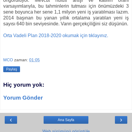
öngörülüyor.
Mevcut nüfus artışı ve katılım oranı
varsayımlarıyla, bu tahminlerin tutması için önümüzdeki 3
sene boyunca her sene 1,1 milyon yeni iş yaratılması lazım.
2014 başınan bu yanan yıllık ortalama yaratılan yeni iş
sayısı 640 bin seviyesinde. Varın gerçekçiliğini siz düşünün.
Orta Vadeli Plan 2018-2020 okumak için tıklayınız.
MCO
zaman:
01:05
Paylaş
Hiç yorum yok:
Yorum Gönder
‹
›
Ana Sayfa
Web sürümünü görüntüle