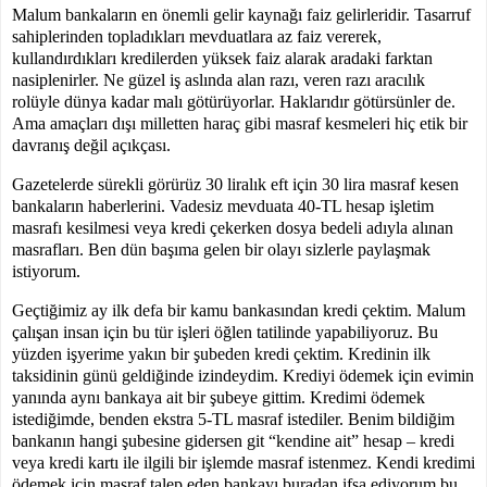
Malum bankaların en önemli gelir kaynağı faiz gelirleridir. Tasarruf
sahiplerinden topladıkları mevduatlara az faiz vererek,
kullandırdıkları kredilerden yüksek faiz alarak aradaki farktan
nasiplenirler. Ne güzel iş aslında alan razı, veren razı aracılık
rolüyle dünya kadar malı götürüyorlar. Haklarıdır götürsünler de.
Ama amaçları dışı milletten haraç gibi masraf kesmeleri hiç etik bir
davranış değil açıkçası.
Gazetelerde sürekli görürüz 30 liralık eft için 30 lira masraf kesen
bankaların haberlerini. Vadesiz mevduata 40-TL hesap işletim
masrafı kesilmesi veya kredi çekerken dosya bedeli adıyla alınan
masrafları. Ben dün başıma gelen bir olayı sizlerle paylaşmak
istiyorum.
Geçtiğimiz ay ilk defa bir kamu bankasından kredi çektim. Malum
çalışan insan için bu tür işleri öğlen tatilinde yapabiliyoruz. Bu
yüzden işyerime yakın bir şubeden kredi çektim. Kredinin ilk
taksidinin günü geldiğinde izindeydim. Krediyi ödemek için evimin
yanında aynı bankaya ait bir şubeye gittim. Kredimi ödemek
istediğimde, benden ekstra 5-TL masraf istediler. Benim bildiğim
bankanın hangi şubesine gidersen git “kendine ait” hesap – kredi
veya kredi kartı ile ilgili bir işlemde masraf istenmez. Kendi kredimi
ödemek için masraf talep eden bankayı buradan ifşa ediyorum bu