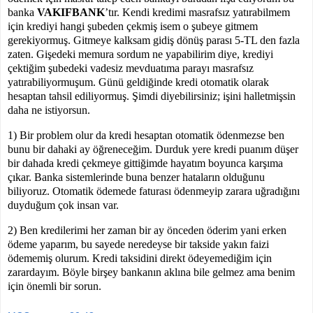
banka
VAKIFBANK
’tır. Kendi kredimi masrafsız yatırabilmem
için krediyi hangi şubeden çekmiş isem o şubeye gitmem
gerekiyormuş. Gitmeye kalksam gidiş dönüş parası 5-TL den fazla
zaten. Gişedeki memura sordum ne yapabilirim diye, krediyi
çektiğim şubedeki vadesiz mevduatıma parayı masrafsız
yatırabiliyormuşum. Günü geldiğinde kredi otomatik olarak
hesaptan tahsil ediliyormuş. Şimdi diyebilirsiniz; işini halletmişsin
daha ne istiyorsun.
1) Bir problem olur da kredi hesaptan otomatik ödenmezse ben
bunu bir dahaki ay öğreneceğim. Durduk yere kredi puanım düşer
bir dahada kredi çekmeye gittiğimde hayatım boyunca karşıma
çıkar. Banka sistemlerinde buna benzer hataların olduğunu
biliyoruz. Otomatik ödemede faturası ödenmeyip zarara uğradığını
duyduğum çok insan var.
2) Ben kredilerimi her zaman bir ay önceden öderim yani erken
ödeme yaparım, bu sayede neredeyse bir takside yakın faizi
ödememiş olurum. Kredi taksidini direkt ödeyemediğim için
zarardayım. Böyle birşey bankanın aklına bile gelmez ama benim
için önemli bir sorun.