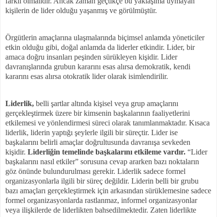
farklı olmalıdır. Ancak zaman geçtikçe bu yaklaşıma uymayan
kişilerin de lider olduğu yaşanmış ve görülmüştür.
Örgütlerin amaçlarına ulaşmalarında biçimsel anlamda yöneticiler
etkin olduğu gibi, doğal anlamda da liderler etkindir. Lider, bir
amaca doğru insanları peşinden sürükleyen kişidir. Lider
davranışlarında grubun kararını esas alırsa demokratik, kendi
kararını esas alırsa otokratik lider olarak isimlendirilir.
Liderlik,
belli şartlar altında kişisel veya grup amaçlarını
gerçekleştirmek üzere bir kimsenin başkalarının faaliyetlerini
etkilemesi ve yönlendirmesi süreci olarak tanımlanmaktadır. Kısaca
liderlik, liderin yaptığı şeylerle ilgili bir süreçtir. Lider ise
başkalarını belirli amaçlar doğrultusunda davranışa sevkeden
kişidir.
Liderliğin temelinde başkalarını etkileme vardır.
“Lider
başkalarını nasıl etkiler” sorusuna cevap ararken bazı noktaların
göz önünde bulundurulması gerekir. Liderlik sadece formel
organizasyonlarla ilgili bir süreç değildir. Liderin belli bir grubu
bazı amaçları gerçekleştirmek için arkasından sürüklemesine sadece
formel organizasyonlarda rastlanmaz, informel organizasyonlar
veya ilişkilerde de liderlikten bahsedilmektedir. Zaten liderlikte