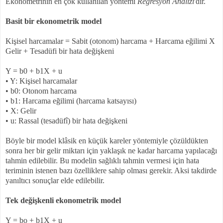
Ekonometrinin en çok kullanılan yöntemi
Regresyon Analizi
'dir.
Basit bir ekonometrik model
Kişisel harcamalar = Sabit (otonom) harcama + Harcama eğilimi X
Gelir + Tesadüfi bir hata değişkeni
Y = b0 + b1X + u
• Y: Kişisel harcamalar
• b0: Otonom harcama
• b1: Harcama eğilimi (harcama katsayısı)
• X: Gelir
• u: Rassal (tesadüfî) bir hata değişkeni
Böyle bir model klâsik en küçük kareler yöntemiyle çözüldükten
sonra her bir gelir miktarı için yaklaşık ne kadar harcama yapılacağı
tahmin edilebilir. Bu modelin sağlıklı tahmin vermesi için hata
teriminin istenen bazı özelliklere sahip olması gerekir. Aksi takdirde
yanıltıcı sonuçlar elde edilebilir.
Tek değişkenli ekonometrik model
Y = bo + b1X + u