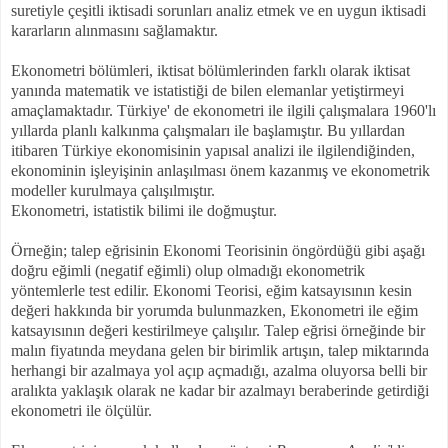
suretiyle çeşitli iktisadi sorunları analiz etmek ve en uygun iktisadi
kararların alınmasını sağlamaktır.
Ekonometri bölümleri, iktisat bölümlerinden farklı olarak iktisat
yanında matematik ve istatistiği de bilen elemanlar yetiştirmeyi
amaçlamaktadır. Türkiye' de ekonometri ile ilgili çalışmalara 1960'lı
yıllarda planlı kalkınma çalışmaları ile başlamıştır. Bu yıllardan
itibaren Türkiye ekonomisinin yapısal analizi ile ilgilendiğinden,
ekonominin işleyişinin anlaşılması önem kazanmış ve ekonometrik
modeller kurulmaya çalışılmıştır.
Ekonometri, istatistik bilimi ile doğmuştur.
Örneğin; talep eğrisinin Ekonomi Teorisinin öngördüğü gibi aşağı
doğru eğimli (negatif eğimli) olup olmadığı ekonometrik
yöntemlerle test edilir. Ekonomi Teorisi, eğim katsayısının kesin
değeri hakkında bir yorumda bulunmazken, Ekonometri ile eğim
katsayısının değeri kestirilmeye çalışılır. Talep eğrisi örneğinde bir
malın fiyatında meydana gelen bir birimlik artışın, talep miktarında
herhangi bir azalmaya yol açıp açmadığı, azalma oluyorsa belli bir
aralıkta yaklaşık olarak ne kadar bir azalmayı beraberinde getirdiği
ekonometri ile ölçülür.