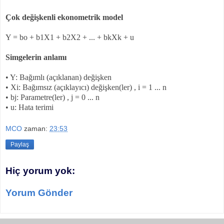
Çok değişkenli ekonometrik model
Y = bo + b1X1 + b2X2 + ... + bkXk + u
Simgelerin anlamı
• Y: Bağımlı (açıklanan) değişken
• Xi: Bağımsız (açıklayıcı) değişken(ler) , i = 1 ... n
• bj: Parametre(ler) , j = 0 ... n
• u: Hata terimi
MCO
zaman:
23:53
Paylaş
Hiç yorum yok:
Yorum Gönder